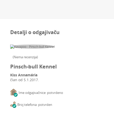
Detalji o odgajivaču
(
Nema recenzija
)
Pinsch-bull Kennel
Kiss Annamária
član od
5.1.2017.
Ime odgajivačnice: potvrđeno
Broj telefona: potvrđen