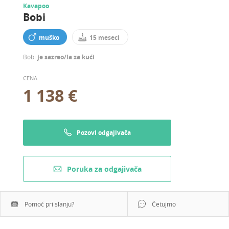
Kavapoo
Bobi
muško
15 meseci
Bobi
je sazreo/la za kući
CENA
1 138 €
Pozovi odgajivača
Poruka za odgajivača
Pomoć pri slanju?
Četujmo