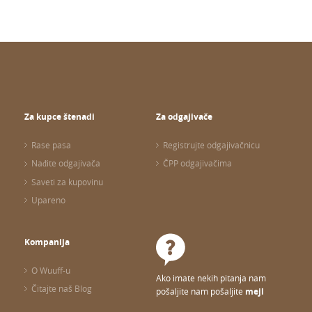
Za kupce štenadi
Za odgajivače
Rase pasa
Registrujte odgajivačnicu
Nađite odgajivača
ČPP odgajivačima
Saveti za kupovinu
Upareno
Kompanija
O Wuuff-u
Ako imate nekih pitanja nam
Čitajte naš Blog
pošaljite nam pošaljite
mejl