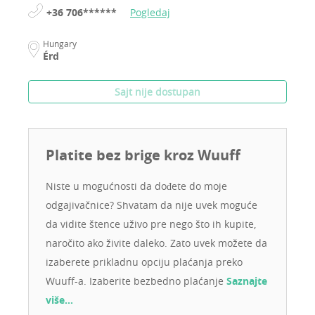
+36 706******
Pogledaj
Hungary
Érd
Sajt nije dostupan
Platite bez brige kroz Wuuff
Niste u mogućnosti da dođete do moje
odgajivačnice? Shvatam da nije uvek moguće
da vidite štence uživo pre nego što ih kupite,
naročito ako živite daleko. Zato uvek možete da
izaberete prikladnu opciju plaćanja preko
Wuuff-a. Izaberite bezbedno plaćanje
Saznajte
više…