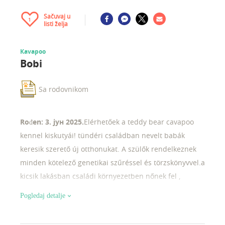
Sačuvaj u
1
listi želja
Kavapoo
Bobi
Sa rodovnikom
Rođen: 3. јун 2025.
Elérhetőek a teddy bear cavapoo
kennel kiskutyái! tündéri családban nevelt babák
keresik szerető új otthonukat. A szülők rendelkeznek
minden kötelező genetikai szűréssel és törzskönyvvel.a
kicsik lakásban családi környezetben nőnek fel ,
kíválóan szocializáltak.microchippeloltási kiskönyvvel,
Pogledaj detalje
életkoruknak megfelelő oltással és rendszeres
féreghajtással, egészségügyi bizonyítvánnyal lesznek