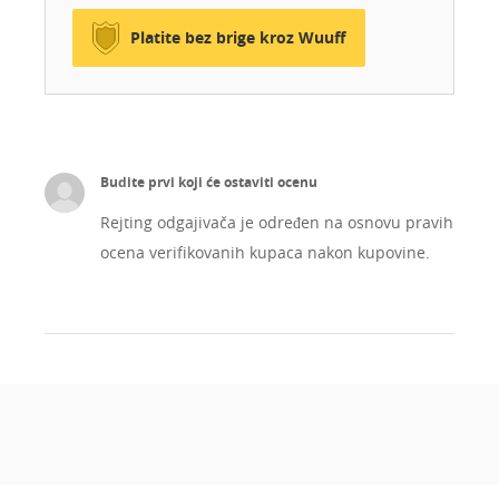
Platite bez brige kroz Wuuff
Budite prvi koji će ostaviti ocenu
Rejting odgajivača je određen na osnovu pravih
ocena verifikovanih kupaca nakon kupovine.