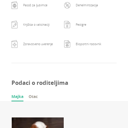
Pasoš za ljubimce
Dehelmintizacija
Knjižica o vakcinaciji
Pedigre
Zdravstveno uverenje
Eksportni rodovnik
Podaci o roditeljima
Majka
Otac