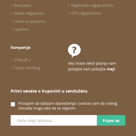
Rase pasa
Registrujte odgajivačnicu
Nađite odgajivača
ČPP odgajivačima
Saveti za kupovinu
Upareno
Kompanija
O Wuuff-u
Ako imate nekih pitanja nam
Čitajte naš Blog
pošaljite nam pošaljite
mejl
Primi savete o kupovini u sandučetu
Pristajem da dobijam obaveštenja i svestan sam da svakog
trenutka mogu lako da se odjavim.
Prijavi se