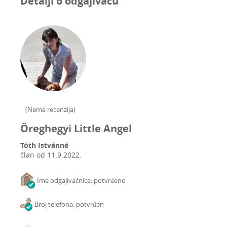
Detalji o odgajivaču
(
Nema recenzija
)
Öreghegyi Little Angel
Tóth Istvánné
član od
11.9.2022.
Ime odgajivačnice: potvrđeno
Broj telefona: potvrđen