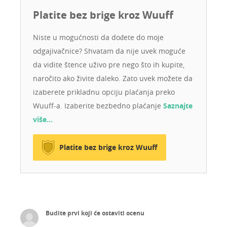
ér el az új gazdival kiállításon.
Platite bez brige kroz Wuuff
Niste u mogućnosti da dođete do moje
odgajivačnice? Shvatam da nije uvek moguće
da vidite štence uživo pre nego što ih kupite,
naročito ako živite daleko. Zato uvek možete da
izaberete prikladnu opciju plaćanja preko
Wuuff-a. Izaberite bezbedno plaćanje
Saznajte
više…
Platite bez brige kroz Wuuff
Budite prvi koji će ostaviti ocenu