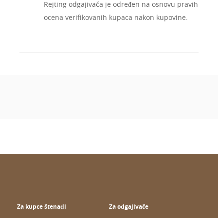
Rejting odgajivača je određen na osnovu pravih
ocena verifikovanih kupaca nakon kupovine.
Za kupce štenadi
Za odgajivače