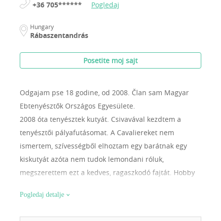
+36 705******
Pogledaj
Hungary
Rábaszentandrás
Posetite moj sajt
Odgajam pse 18 godine, od 2008.
Član sam Magyar
Ebtenyésztők Országos Egyesülete.
2008 óta tenyésztek kutyát. Csivavával kezdtem a
tenyésztői pályafutásomat. A Cavaliereket nem
ismertem, szívességből elhoztam egy barátnak egy
kiskutyát azóta nem tudok lemondani róluk,
megszerettem ezt a kedves, ragaszkodó fajtát. Hobby
célra tenyésztem a kutyusokat (betegség miatt
Pogledaj detalje
kiállításokra nem tudok elmenni), de mindig örömmel
és büszkeséggel tölt el ha egy kiskutyám jó eredményt