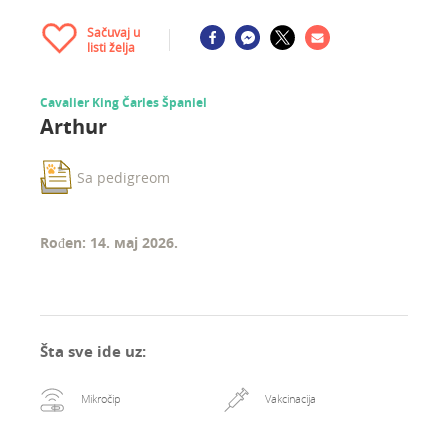
Sačuvaj u
listi želja
Cavalier King Čarles Španiel
Arthur
Sa pedigreom
Rođen: 14. мај 2026.
Šta sve ide uz
:
Mikročip
Vakcinacija