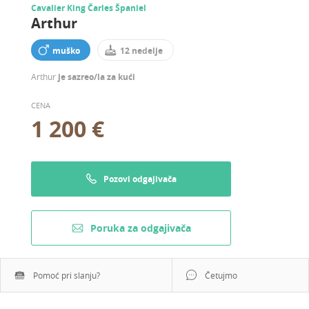
Cavalier King Čarles Španiel
Arthur
muško
12 nedelje
Arthur
je sazreo/la za kući
CENA
1 200 €
Pozovi odgajivača
Poruka za odgajivača
Pomoć pri slanju?
Četujmo