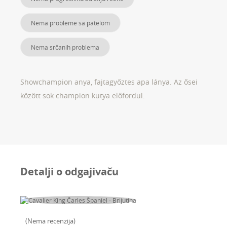
Nema probleme sa patelom
Nema srčanih problema
Showchampion anya, fajtagyőztes apa lánya. Az ősei
között sok champion kutya előfordul.
Detalji o odgajivaču
(
Nema recenzija
)