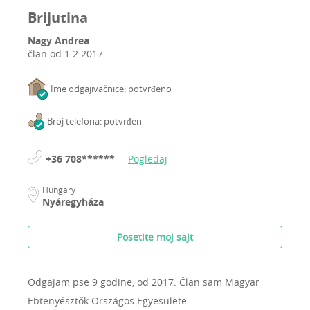
Brijutina
Nagy Andrea
član od
1.2.2017.
Ime odgajivačnice: potvrđeno
Broj telefona: potvrđen
+36 708******
Pogledaj
Hungary
Nyáregyháza
Posetite moj sajt
Odgajam pse 9 godine, od 2017.
Član sam Magyar
Ebtenyésztők Országos Egyesülete.