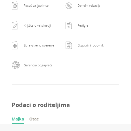
Pasoš za ljubimce
Dehelmintizacija
Knjižica o vakcinaciji
Pedigre
Zdravstveno uverenje
Eksportni rodovnik
Garancija odgajivača
Podaci o roditeljima
Majka
Otac