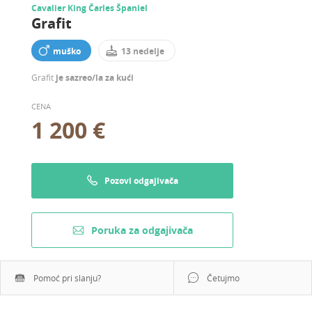
Cavalier King Čarles Španiel
Grafit
muško
13 nedelje
Grafit
je sazreo/la za kući
CENA
1 200 €
Pozovi odgajivača
Poruka za odgajivača
Pomoć pri slanju?
Četujmo