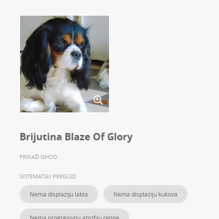
Brijutina Blaze Of Glory
PRIKAŽI ISHOD
SISTEMATSKI PREGLED
Nema displaziju lakta
Nema displaziju kukova
Nema progresivnu atrofiju retine