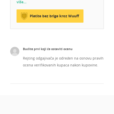
više…
Platite bez brige kroz Wuuff
Budite prvi koji će ostaviti ocenu
Rejting odgajivača je određen na osnovu pravih
ocena verifikovanih kupaca nakon kupovine.