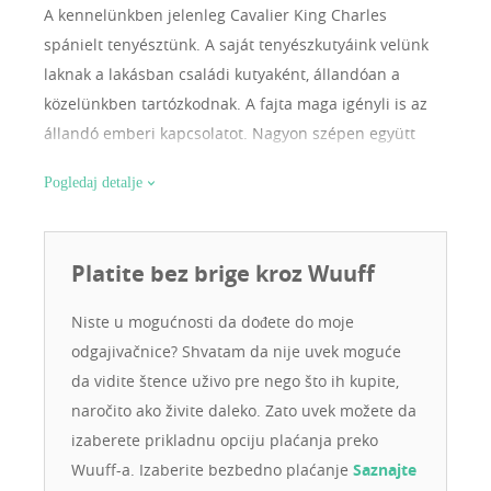
A kennelünkben jelenleg Cavalier King Charles
spánielt tenyésztünk. A saját tenyészkutyáink velünk
laknak a lakásban családi kutyaként, állandóan a
közelünkben tartózkodnak. A fajta maga igényli is az
állandó emberi kapcsolatot. Nagyon szépen együtt
lehet élni velük. Ők a mi 4 lábú gyerekeink.
Pogledaj detalje
Platite bez brige kroz Wuuff
Niste u mogućnosti da dođete do moje
odgajivačnice? Shvatam da nije uvek moguće
da vidite štence uživo pre nego što ih kupite,
naročito ako živite daleko. Zato uvek možete da
izaberete prikladnu opciju plaćanja preko
Wuuff-a. Izaberite bezbedno plaćanje
Saznajte