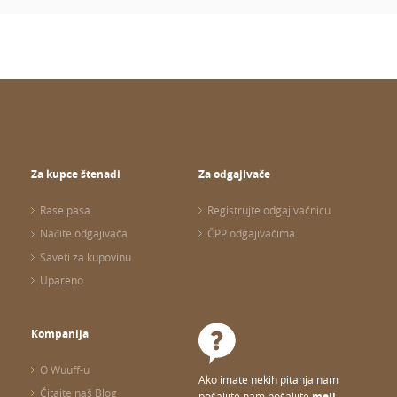
Za kupce štenadi
Za odgajivače
Rase pasa
Registrujte odgajivačnicu
Nađite odgajivača
ČPP odgajivačima
Saveti za kupovinu
Upareno
Kompanija
O Wuuff-u
Ako imate nekih pitanja nam
Čitajte naš Blog
pošaljite nam pošaljite
mejl