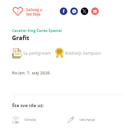
Sačuvaj u
1
listi želja
Cavalier King Čarles Španiel
Grafit
Sa pedigreom
Roditelji šampioni
Rođen: 7. мај 2026.
Šta sve ide uz
:
Mikročip
Vakcinacija