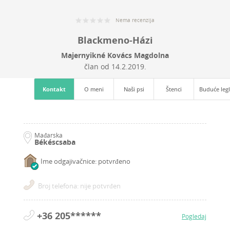
Nema recenzija
Blackmeno-Házi
Majernyikné Kovács Magdolna
član od
14.2.2019.
Kontakt
O meni
Naši psi
Štenci
Buduće leg
Mađarska
Békéscsaba
Ime odgajivačnice: potvrđeno
Broj telefona: nije potvrđen
+36 205******
Pogledaj