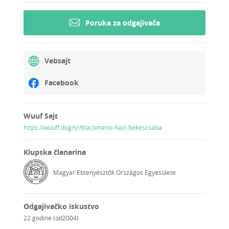
Poruka za odgajivača
Vebsajt
Facebook
Wuuf Sajt
https://wuuff.dog/sr/blackmeno-hazi-bekescsaba
Klupska članarina
Magyar Ebtenyésztők Országos Egyesülete
Odgajivačko iskustvo
22 godine (od2004)