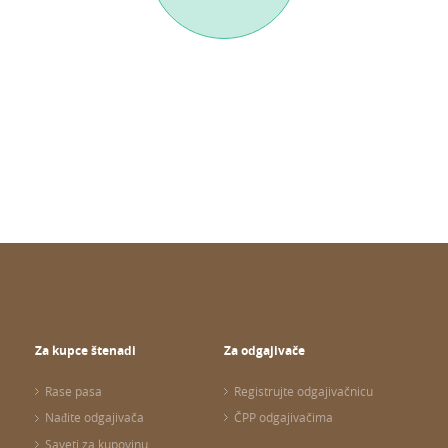
Za kupce štenadi
Za odgajivače
Rase pasa
Registrujte odgajivačnicu
Nađite odgajivača
ČPP odgajivačima
Saveti za kupovinu