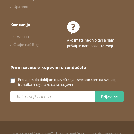
Upareno
Kompanija
O Wuuff-u
Ako imate nekih pitanja nam
Čitajte naš Blog
pošaljite nam pošaljite
mejl
Primi savete o kupovini u sandučetu
Pristajem da dobijam obaveštenja i svestan sam da svakog
trenutka mogu lako da se odjavim.
Prijavi se
Sva prava zadržava © wuuff
Uslovi korišćenja
Pravila o privatnosti