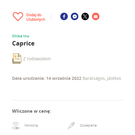
Dodaj do
Ulubionych
Shiba inu
Caprice
Z rodowodem
Data urodzenia: 14 września 2022
Barátságos, játékos
Wliczone w cenę
:
Mikrochip
Szczepienia