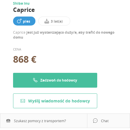
Shiba inu
Caprice
pies
3 lat(a)
Caprice
jest już wystarczająco duży/a, aby trafić do nowego
domu
CENA
868 €
Zadzwoń do hodowcy
Wyślij wiadomość do hodowcy
Szukasz pomocy z transportem?
Chat