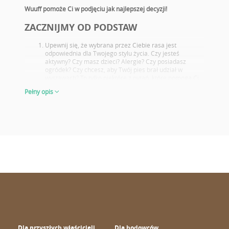
Wuuff pomoże Ci w podjęciu jak najlepszej decyzji!
ZACZNIJMY OD PODSTAW
Upewnij się, że wybrana przez Ciebie rasa jest
odpowiednia dla Twojego stylu życia. Czy jesteś
aktywny? Czy masz dzieci? Alergie? Czy posiadasz
ogródek? Czy chcesz, aby Twój pies brał udział w
wystawach? To tylko niektóre z pytań, które pomogą Ci
wybrać idealną rasę nowego pupila.
Pełny opis
Zapoznaj się z potencjalnymi problemami zdrowotnymi
charakterystycznymi dla danej rasy. Wybierz takiego
szczeniaka, którego rodzice przeszli odpowiednie
badania.
Dokładnie przyjrzyj się rodzicom oraz ich osiągnięciom
wystawowym, nawet jeśli sam nie zamierzać hodować
lub wystawiać psów. Jeżeli dany rodzic osiąga znakomite
wyniki na wystawach, oznacza to, że jest wspaniałym
przedstawicielem swojej rasy. Ponadto dzięki obejrzeniu
zdjęć rodziców dowiesz się, jak może wyglądać Twój
szczeniak kiedy urośnie.
Wygląd szczeniaków w 6-8 tygodniu najlepiej
odzwierciedla kształt i postawę psa w przyszłości, wtedy
możemy też określić cechy charakteru danego psa.
Dokonaj mądrego, świadomego
Dla przyszłych właścicieli
Dla hodowców