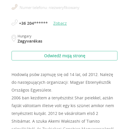
Numer telefonu: niezweryfikowany
+36 204******
Zobacz
Hungary
Zagyvarékas
Odwiedź moją stronę
Hodowlą psów zajmuję się od 14 lat, od 2012.
Należę
do następujących organizacji: Magyar Ebtenyésztők
Országos Egyesülete.
2006 ban kezdtem a tenyésztést Shar peiekkel, aztán
fajtát váltottam illetve volt egy kis szünet amikor nem
tenyésztett kutyát. 2012 be vásároltam első 2
Shibámat. A szuka Akemi Wakizashi of Tianito
szlovákiából, és Tsukiakari Gonshiro Magyarországról.