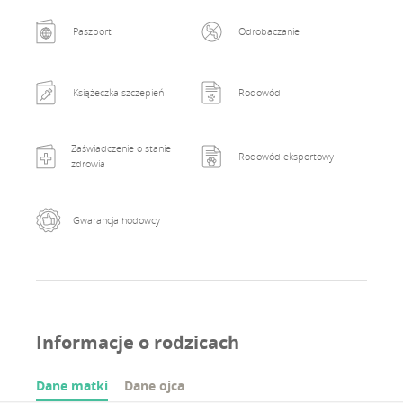
Paszport
Odrobaczanie
Książeczka szczepień
Rodowód
Zaświadczenie o stanie
Rodowód eksportowy
zdrowia
Gwarancja hodowcy
Informacje o rodzicach
Dane matki
Dane ojca