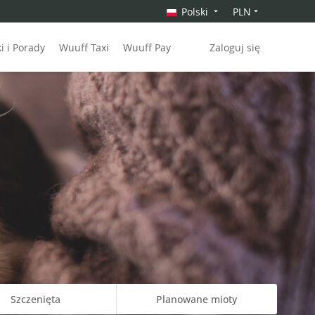
Polski
PLN
 i Porady
Wuuff Taxi
Wuuff Pay
Zaloguj się
Szczenięta
Planowane mioty