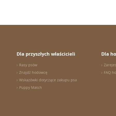
Dla przyszłych właścicieli
Dla h
Rasy psów
Zareje
Znajdź hodowcę
FAQ h
Wskazówki dotyczące zakupu psa
Puppy Match