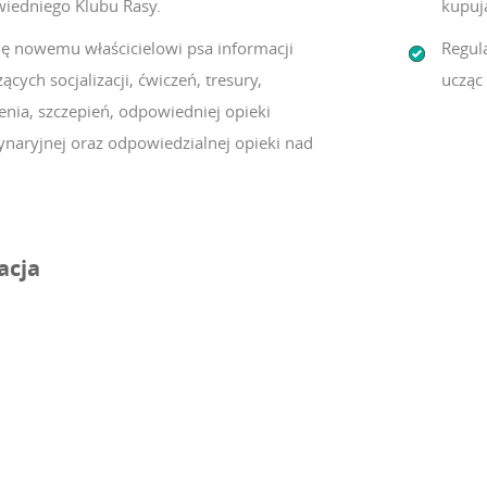
iedniego Klubu Rasy.
kupuj
lę nowemu właścicielowi psa informacji
Regula
ących socjalizacji, ćwiczeń, tresury,
ucząc 
enia, szczepień, odpowiedniej opieki
ynaryjnej oraz odpowiedzialnej opieki nad
acja