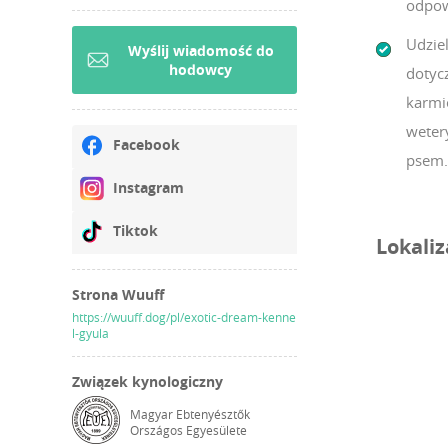
odpow
Udzie
Wyślij wiadomość do
hodowcy
dotycz
karmi
weter
Facebook
psem.
Instagram
Tiktok
Lokaliz
Strona Wuuff
https://wuuff.dog/pl/exotic-dream-kenne
l-gyula
Związek kynologiczny
Magyar Ebtenyésztők
Országos Egyesülete