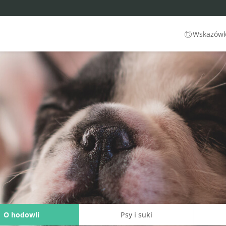
Wskazówki
O hodowli
Psy i suki