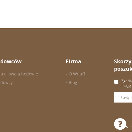
odowców
Firma
Skorzy
poszuk
struj swoją hodowlę
O Wuuff
Zgadza
odowcy
Blog
mogę z