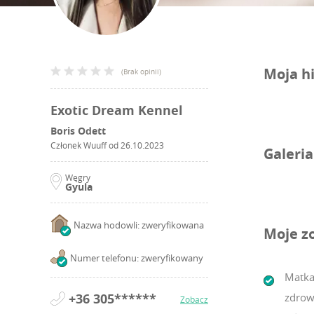
Moja hi
(
Brak opinii
)
Exotic Dream Kennel
Boris Odett
Członek Wuuff od
26.10.2023
Galeria
Węgry
Gyula
Nazwa hodowli: zweryfikowana
Moje z
Numer telefonu: zweryfikowany
Matka
+36 305******
zdrow
Zobacz