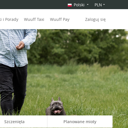
Polski
PLN
 i Porady
Wuuff Taxi
Wuuff Pay
Zaloguj się
Szczenięta
Planowane mioty