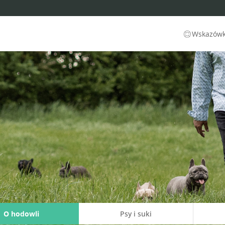
Wskazówki
O hodowli
Psy i suki