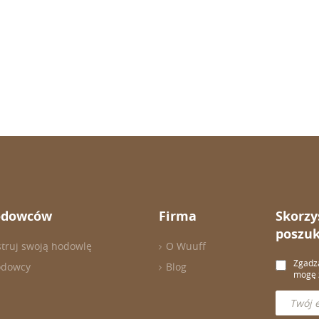
odowców
Firma
Skorzy
poszuk
struj swoją hodowlę
O Wuuff
Zgadza
odowcy
Blog
mogę z