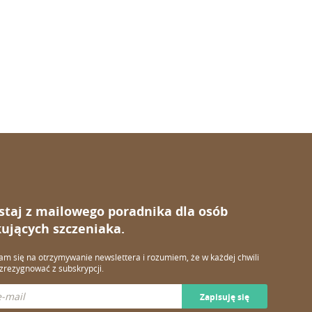
staj z mailowego poradnika dla osób
ujących szczeniaka.
m się na otrzymywanie newslettera i rozumiem, że w każdej chwili
rezygnować z subskrypcji.
Zapisuję się