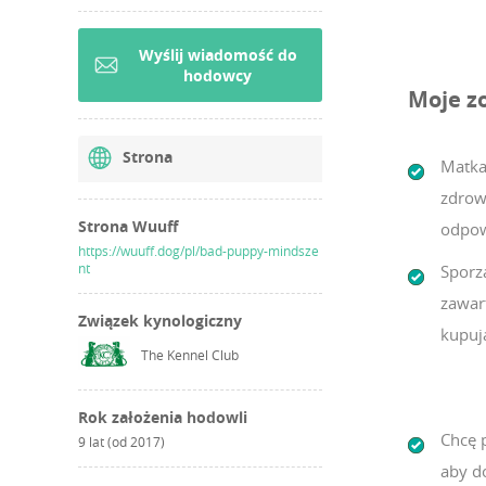
Wyślij wiadomość do
hodowcy
Moje z
Strona
Matka
zdrow
Strona Wuuff
odpow
https://wuuff.dog/pl/bad-puppy-mindsze
nt
Sporz
zawar
Związek kynologiczny
kupuj
The Kennel Club
Rok założenia hodowli
Chcę 
9 lat (od 2017)
aby d