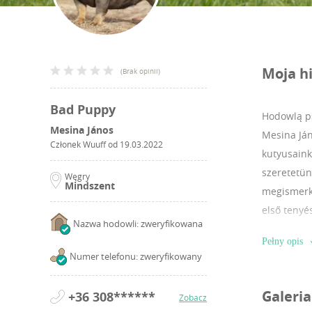
Moja hi
(
Brak opinii
)
Bad Puppy
Hodowlą ps
Mesina János
Mesina Ján
Członek Wuuff od
19.03.2022
kutyusainkk
szeretetün
Węgry
Mindszent
megismerke
első tenyé
Nazwa hodowli: zweryfikowana
mosógéppel
Pełny opis
ezáltal a 
Numer telefonu: zweryfikowany
kiegyensúl
vonalunkbó
Galeria
+36 308******
Zobacz