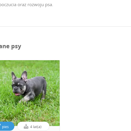
oczucia oraz rozwoju psa.
ane psy
pies
4 lat(a)