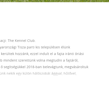
acji: The Kennel Club.
arországi Tisza parti kis településen élünk
kerültek hozzánk, ezzel indult el a fajta iránti óriási
b mindent szerettünk volna megtudni a fajtáról,
ő segítségükkel 2018-ban belevágtunk, megvásároltuk
tünk nekik egy külön hálószobát ággyal, hűtővel,
enek. Mi szeretjük a szabadságot és a természetet,
n nap sétálunk velük a mezőn. Így kutyusaink
t a weboldalunkon és ismerd meg őket. Csak saját