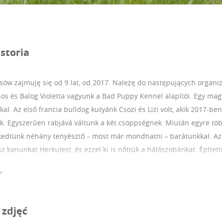
storia
ów zajmuję się od 9 lat, od 2017.
Należę do następujących organiz
os és Balog Violetta vagyunk a Bad Puppy Kennel alapítói. Egy magy
al. Az első francia bulldog kutyánk Csozi és Lizi volt, akik 2017-ben 
k. Egyszerűen rabjává váltunk a két csöppségnek. Miután egyre töb
dtünk néhány tenyésztő – most már mondhatni – barátunkkal. Az 
sz kanunkat Herkulest, és ezzel ki is nőttük a hálószobánkat. Építet
, sok-sok játékkal, hogy továbbra is a legnagyobb kényelemben élj
kutyák is szabadon élnek. Bármikor kimehetnek az udvarra és minde
yozottak, egészségesek, energikusak és boldogok. Kérlek, nézz szé
l kitenyésztett nőstény kutyusokkal végzünk tenyésztést.
 zdjęć