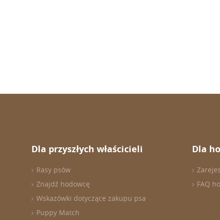
Dla przyszłych właścicieli
Dla h
Rasy psów
Zareje
Znajdź hodowcę
FAQ h
Wskazówki dotyczące zakupu psa
Puppy Match