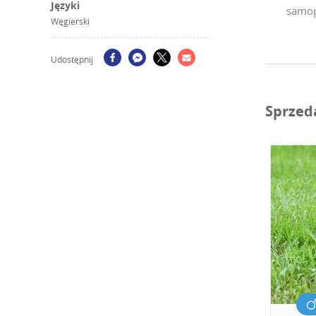
Języki
samop
Węgierski
Udostępnij
Sprzed