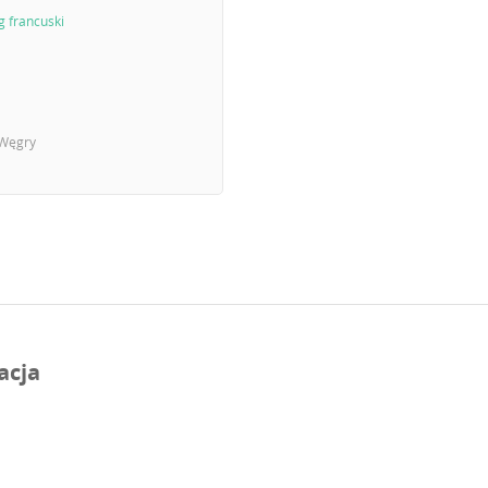
g francuski
Węgry
acja