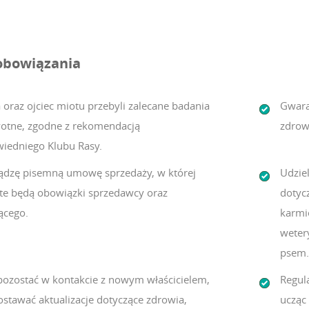
obowiązania
 oraz ojciec miotu przebyli zalecane badania
Gwara
otne, zgodne z rekomendacją
zdrow
iedniego Klubu Rasy.
ądzę pisemną umowę sprzedaży, w której
Udzie
te będą obowiązki sprzedawcy oraz
dotycz
ącego.
karmi
weter
psem.
pozostać w kontakcie z nowym właścicielem,
Regula
ostawać aktualizacje dotyczące zdrowia,
ucząc 