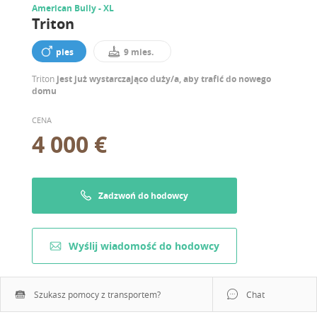
American Bully - XL
Triton
pies
9 mies.
Triton
jest już wystarczająco duży/a, aby trafić do nowego
domu
CENA
4 000 €
Zadzwoń do hodowcy
Wyślij wiadomość do hodowcy
Szukasz pomocy z transportem?
Chat