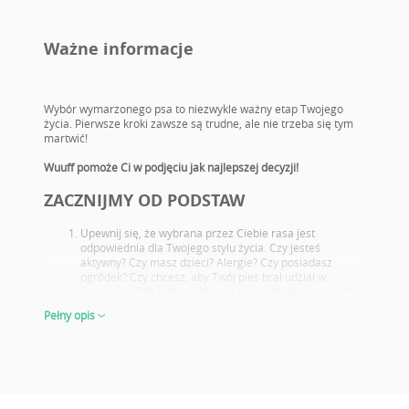
Ważne informacje
Wybór wymarzonego psa to niezwykle ważny etap Twojego
życia. Pierwsze kroki zawsze są trudne, ale nie trzeba się tym
martwić!
Wuuff pomoże Ci w podjęciu jak najlepszej decyzji!
ZACZNIJMY OD PODSTAW
Upewnij się, że wybrana przez Ciebie rasa jest
odpowiednia dla Twojego stylu życia. Czy jesteś
aktywny? Czy masz dzieci? Alergie? Czy posiadasz
ogródek? Czy chcesz, aby Twój pies brał udział w
wystawach? To tylko niektóre z pytań, które pomogą Ci
wybrać idealną rasę nowego pupila.
Pełny opis
Zapoznaj się z potencjalnymi problemami zdrowotnymi
charakterystycznymi dla danej rasy. Wybierz takiego
szczeniaka, którego rodzice przeszli odpowiednie
badania.
Dokładnie przyjrzyj się rodzicom oraz ich osiągnięciom
wystawowym, nawet jeśli sam nie zamierzać hodować
lub wystawiać psów. Jeżeli dany rodzic osiąga znakomite