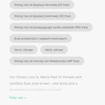
Wolny(-na) od dysplazji łokciowej (ED free)
Wolny(-na) od dysplazji biodrowej (HD free)
Wolny(-na) od postępującego zaniku siatkówki (PRA free)
Brak problemów z rzepkami kolanowymi
Serce: zdrowe
Nerki: zdrowe
Wolny(-na) od choroby von Willebranda (vWF free)
Our Fitness Line XL Merle Pied Tri Female with
Splitface Eyes (one brown - one blue) and a
phenomenal intelligent character
Pełny opis