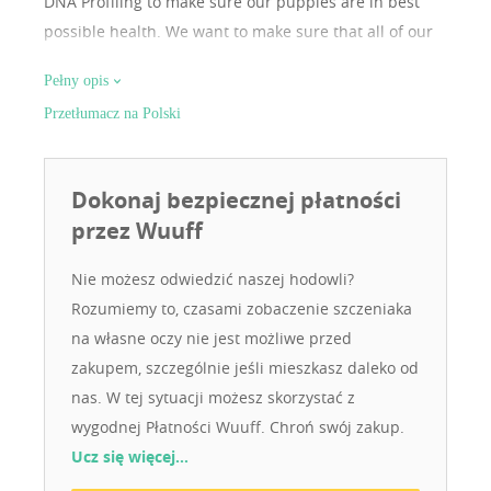
DNA Profiling to make sure our puppies are in best
possible health. We want to make sure that all of our
puppies get a wonderful home and we stay in touch
Pełny opis
with all the new families. We deliver our puppies
Przetłumacz na Polski
personally all around the world! Please feel free to
check our website
Dokonaj bezpiecznej płatności
przez Wuuff
Nie możesz odwiedzić naszej hodowli?
Rozumiemy to, czasami zobaczenie szczeniaka
na własne oczy nie jest możliwe przed
zakupem, szczególnie jeśli mieszkasz daleko od
nas. W tej sytuacji możesz skorzystać z
wygodnej Płatności Wuuff. Chroń swój zakup.
Ucz się więcej…