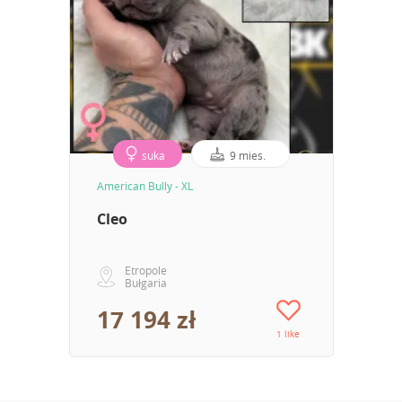
suka
9 mies.
American Bully - XL
Cleo
Etropole
Bułgaria
17 194 zł
1 like