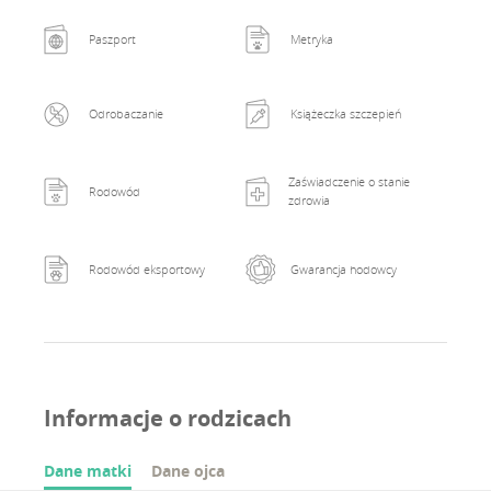
Paszport
Metryka
Odrobaczanie
Książeczka szczepień
Zaświadczenie o stanie
Rodowód
zdrowia
Rodowód eksportowy
Gwarancja hodowcy
Informacje o rodzicach
Dane matki
Dane ojca