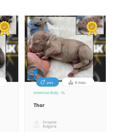
pies
9 mies.
American Bully - XL
Americ
Thor
Zeus
Etropole
E
Bułgaria
B