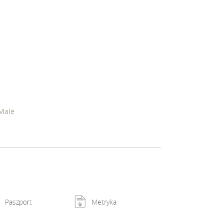
 Male
Paszport
Metryka