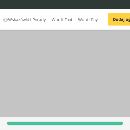
Dodaj og
Wskazówki i Porady
Wuuff Taxi
Wuuff Pay