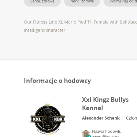
Serce: zdrowe
Nerki: zdrowe
Wolny(-na) od c
Our Fitness Line XL Merle Pied Tri Female with Splitf
intelligent character
Informacje o hodowcy
Xxl Kingz Bullys
Kennel
Alexander Schenk
Czło
Nazwa hodowli:
zweryfikowana