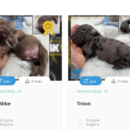
pies
9 mies.
pies
9 mies.
can Bully - XL
American Bully - XL
 Mike
Triton
Etropole
Etropole
Bułgaria
Bułgaria