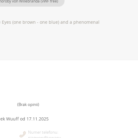
horoby von Willebranda (vWF free)
ace Eyes (one brown - one blue) and a phenomenal
(
Brak opinii
)
nek Wuuff od
17.11.2025
Numer telefonu:
niezweryfikowany