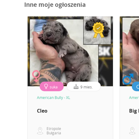
Inne moje ogłoszenia
suka
9 mies.
American Bully - XL
Ameri
Cleo
Big
Etropole
Bułgaria