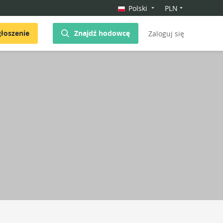
Polski
PLN
łoszenie
Znajdź hodowcę
Zaloguj się