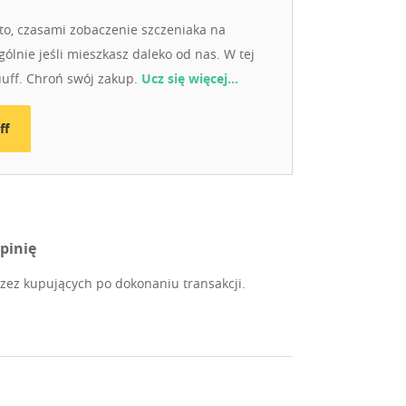
o, czasami zobaczenie szczeniaka na
ólnie jeśli mieszkasz daleko od nas. W tej
uuff. Chroń swój zakup.
Ucz się więcej…
ff
pinię
ez kupujących po dokonaniu transakcji.