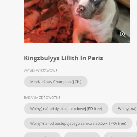
Kingzbulyys Lillith In Paris
WYNIKI WYSTAWOWE
Młodzieżowy Champion (J.Ch.)
BADANIA ZDROWOTNE
Wolny(-na) od dysplazji łokciowej (ED free)
Wolny(-na) 
Wolny(-na) od postępującego zaniku siatkówki (PRA free)