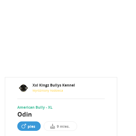
Xxl Kingz Bullys Kennel
Wyróżniony hodowca
American Bully - XL
Odin
pies
9 mies.