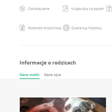
Odrobaczanie
Książeczka szczepień
Rodowód eksportowy
Gwarancja hodowcy
Informacje o rodzicach
Dane matki
Dane ojca