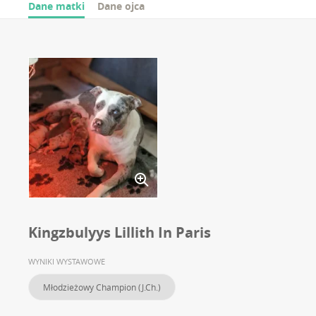
Dane matki
Dane ojca
Kingzbulyys Lillith In Paris
WYNIKI WYSTAWOWE
Młodzieżowy Champion (J.Ch.)