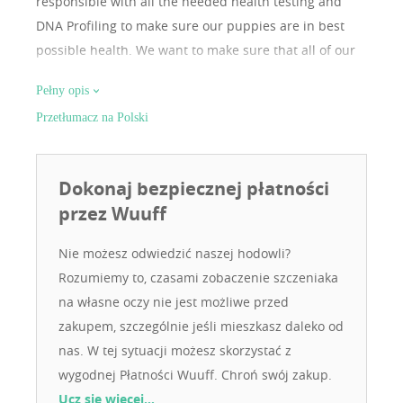
responsible with all the needed health testing and
DNA Profiling to make sure our puppies are in best
possible health. We want to make sure that all of our
puppies get a wonderful home and we stay in touch
Pełny opis
with all the new families. We deliver our puppies
Przetłumacz na Polski
personally all around the world! Please feel free to
check our website
Dokonaj bezpiecznej płatności
przez Wuuff
Nie możesz odwiedzić naszej hodowli?
Rozumiemy to, czasami zobaczenie szczeniaka
na własne oczy nie jest możliwe przed
zakupem, szczególnie jeśli mieszkasz daleko od
nas. W tej sytuacji możesz skorzystać z
wygodnej Płatności Wuuff. Chroń swój zakup.
Ucz się więcej…