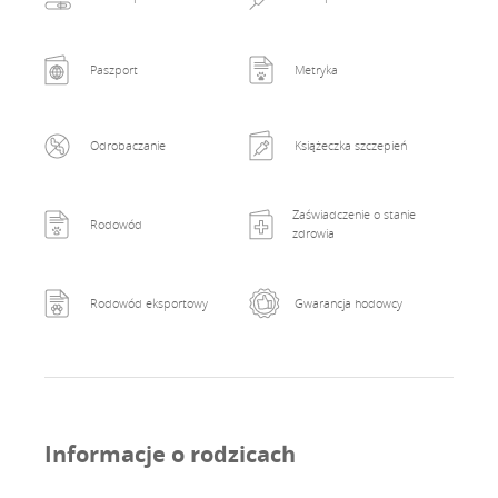
Paszport
Metryka
Odrobaczanie
Książeczka szczepień
Zaświadczenie o stanie
Rodowód
zdrowia
Rodowód eksportowy
Gwarancja hodowcy
Informacje o rodzicach