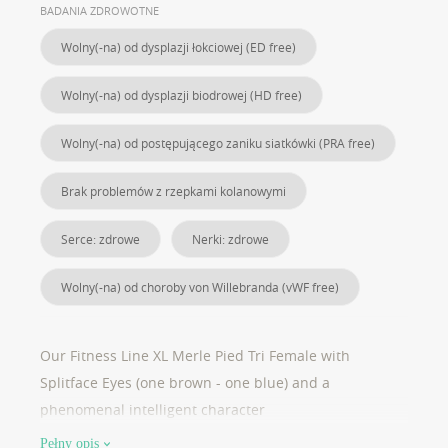
BADANIA ZDROWOTNE
Wolny(-na) od dysplazji łokciowej (ED free)
Wolny(-na) od dysplazji biodrowej (HD free)
Wolny(-na) od postępującego zaniku siatkówki (PRA free)
Brak problemów z rzepkami kolanowymi
Serce: zdrowe
Nerki: zdrowe
Wolny(-na) od choroby von Willebranda (vWF free)
Our Fitness Line XL Merle Pied Tri Female with
Splitface Eyes (one brown - one blue) and a
phenomenal intelligent character
Pełny opis