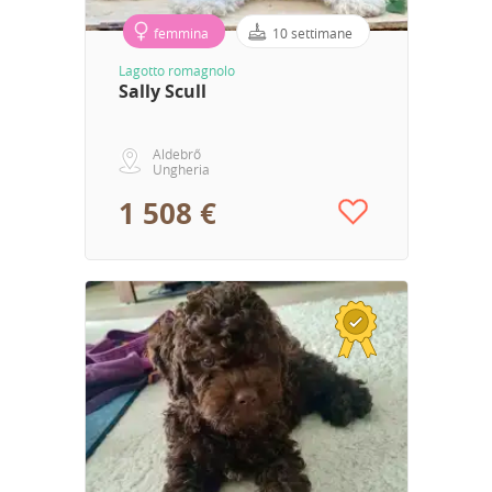
femmina
10 settimane
Lagotto romagnolo
Sally Scull
Aldebrő
Ungheria
1 508 €