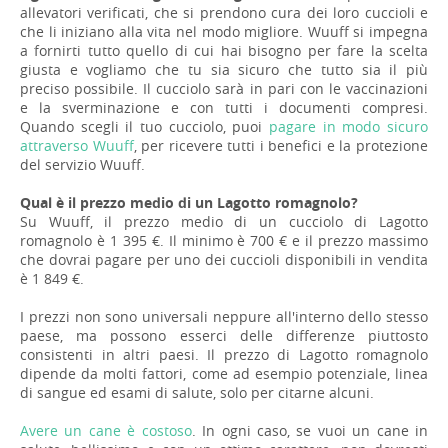
allevatori verificati, che si prendono cura dei loro cuccioli e
che li iniziano alla vita nel modo migliore. Wuuff si impegna
a fornirti tutto quello di cui hai bisogno per fare la scelta
giusta e vogliamo che tu sia sicuro che tutto sia il più
preciso possibile. Il cucciolo sarà in pari con le vaccinazioni
e la sverminazione e con tutti i documenti compresi.
Quando scegli il tuo cucciolo, puoi
pagare in modo sicuro
attraverso Wuuff
, per ricevere tutti i benefici e la protezione
del servizio Wuuff.
Qual è il prezzo medio di un Lagotto romagnolo?
Su Wuuff, il prezzo medio di un cucciolo di Lagotto
romagnolo è 1 395 €. Il minimo è 700 € e il prezzo massimo
che dovrai pagare per uno dei cuccioli disponibili in vendita
è 1 849 €.
I prezzi non sono universali neppure all'interno dello stesso
paese, ma possono esserci delle differenze piuttosto
consistenti in altri paesi. Il prezzo di Lagotto romagnolo
dipende da molti fattori, come ad esempio potenziale, linea
di sangue ed esami di salute, solo per citarne alcuni.
Avere un cane è costoso
. In ogni caso, se vuoi un cane in