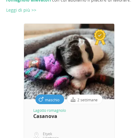
Leggi di più >>
maschio
2 settimane
Lagotto romagnolo
Casanova
Etyek
Ungheria