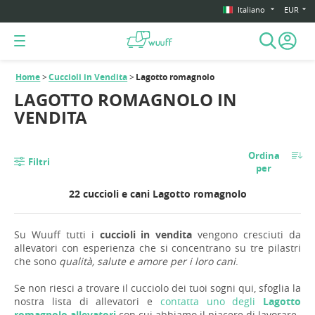
Italiano
EUR
Home
Cuccioli in Vendita
Lagotto romagnolo
LAGOTTO ROMAGNOLO IN
VENDITA
Ordina
Filtri
per
22 cuccioli e cani Lagotto romagnolo
Su Wuuff tutti i
cuccioli in vendita
vengono cresciuti da
allevatori con esperienza che si concentrano su tre pilastri
che sono
qualità, salute e amore per i loro cani
.
Se non riesci a trovare il cucciolo dei tuoi sogni qui, sfoglia la
nostra lista di allevatori e
contatta uno degli
Lagotto
romagnolo allevatori
con cui abbiamo il piacere di lavorare.