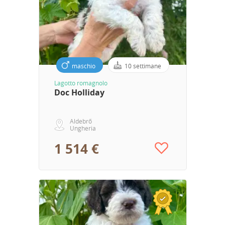
maschio
10 settimane
Lagotto romagnolo
Doc Holliday
Aldebrő
Ungheria
1 514 €