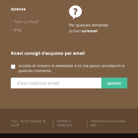
Azienda
Tutto su Wuuff
Per qualsiasi domanda
Blog
scrivici
un'email
Ricevi consigli d'acquisto per email
Accetto di ricevere le newsletter e so che posso cancellarmi in
qualsiasi momento.
Iscriviti
Tutti i diritti riservati ©
Termini e
Informativa sulla tutela
wuuff
condizioni
dati