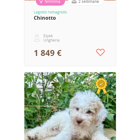
femmina
2 settimane
Lagotto romagnolo
Chinotto
Etyek
Ungheria
1 849 €