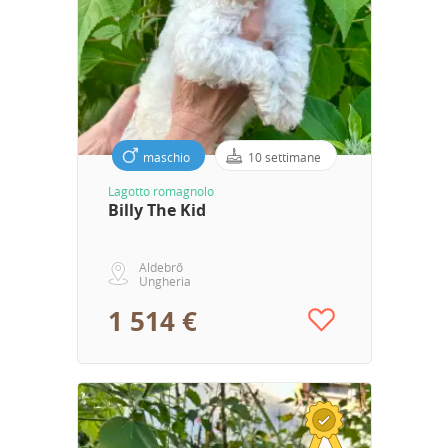
maschio
10 settimane
Lagotto romagnolo
Billy The Kid
Aldebrő
Ungheria
1 514 €