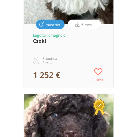
maschio
6 mesi
Lagotto romagnolo
Csoki
Subotica
Serbia
1 252 €
2 likes