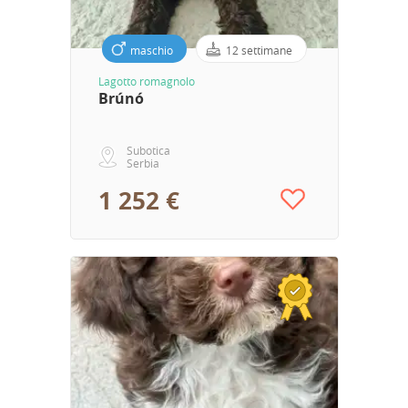
maschio
12 settimane
Lagotto romagnolo
Brúnó
Subotica
Serbia
1 252 €