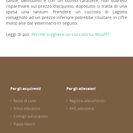
salute, bellissimo e con un ottimo carattere, non dovresti
risparmiare sul prezzo d'acquisto, dopotutto si tratta di una
spesa una tantum. Prendere un cucciolo di Lagotto
romagnolo ad un prezzo inferiore potrebbe risultare in cifre
molto alte dal veterinario in seguito.
Leggi di più:
Perché scegliere un cucciolo su Wuuff?
Per gli acquirenti
Per gli allevatori
Razze di cane
Registra allevamento
Trova allevatore
FAQ allevatore
Consigli sull'acquisto
Puppy Match