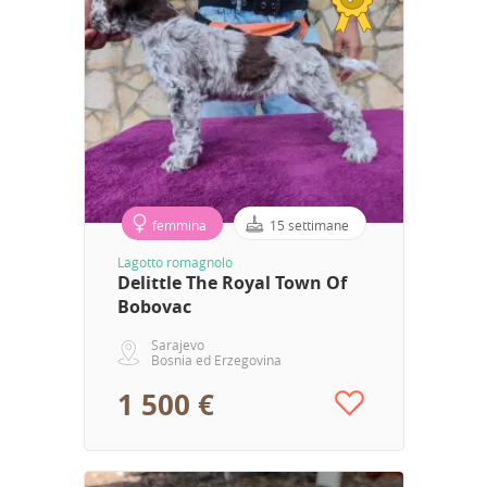
femmina
15 settimane
Lagotto romagnolo
Delittle The Royal Town Of
Bobovac
Sarajevo
Bosnia ed Erzegovina
1 500 €