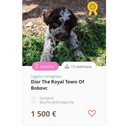
femmina
15 settimane
Lagotto romagnolo
Dior The Royal Town Of
Bobovc
Sarajevo
Bosnia ed Erzegovina
1 500 €