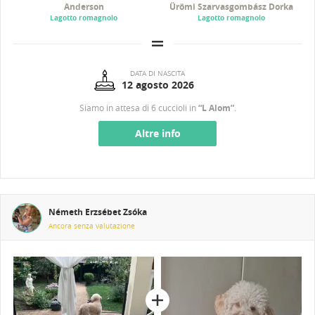
Anderson
Ürömi Szarvasgombász Dorka
Lagotto romagnolo
Lagotto romagnolo
DATA DI NASCITA
12 agosto 2026
Siamo in attesa di 6 cuccioli in
“L Alom”
.
Altre info
Németh Erzsébet Zsóka
Ancora senza valutazione