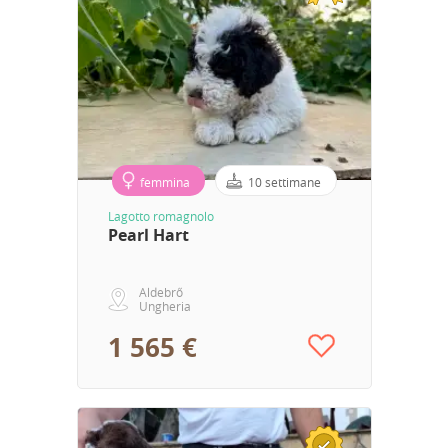
femmina
10 settimane
Lagotto romagnolo
Pearl Hart
Aldebrő
Ungheria
1 565 €