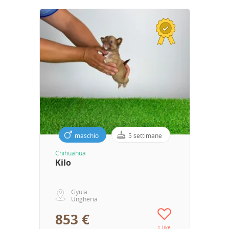
maschio
5 settimane
Chihuahua
Kilo
Gyula
Ungheria
853 €
1 like