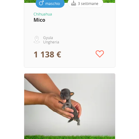
maschio
3 settimane
Chihuahua
Mico
Gyula
Ungheria
1 138 €