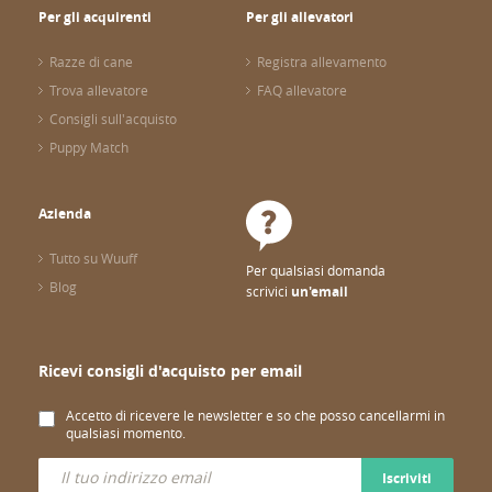
Per gli acquirenti
Per gli allevatori
Razze di cane
Registra allevamento
Trova allevatore
FAQ allevatore
Consigli sull'acquisto
Puppy Match
Azienda
Tutto su Wuuff
Per qualsiasi domanda
Blog
scrivici
un'email
Ricevi consigli d'acquisto per email
Accetto di ricevere le newsletter e so che posso cancellarmi in
qualsiasi momento.
Iscriviti