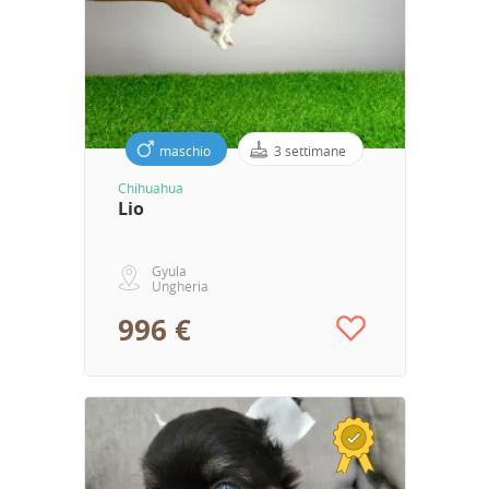
maschio
3 settimane
Chihuahua
Lio
Gyula
Ungheria
996 €