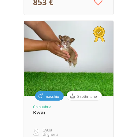
853 €
maschio
5 settimane
Chihuahua
Kwai
Gyula
Ungheria