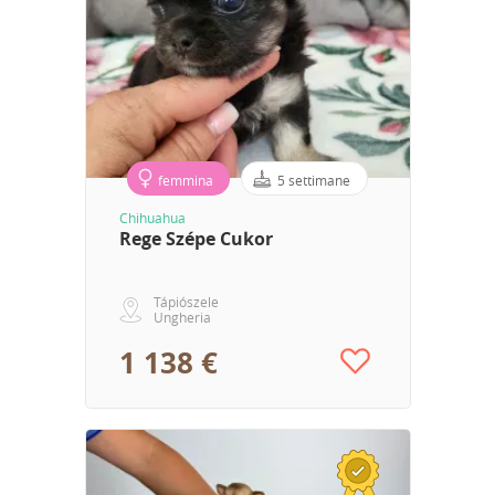
femmina
5 settimane
Chihuahua
Rege Szépe Cukor
Tápiószele
Ungheria
1 138 €