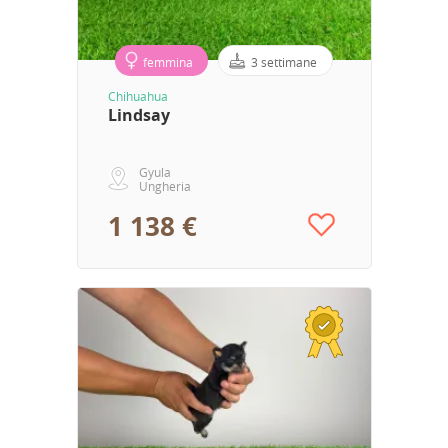
femmina
3 settimane
Chihuahua
Lindsay
Gyula
Ungheria
1 138 €