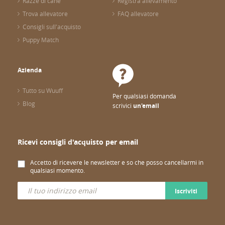
Razze di cane
Registra allevamento
Trova allevatore
FAQ allevatore
Consigli sull'acquisto
Puppy Match
Azienda
Tutto su Wuuff
Per qualsiasi domanda
Blog
scrivici
un'email
Ricevi consigli d'acquisto per email
Accetto di ricevere le newsletter e so che posso cancellarmi in
qualsiasi momento.
Iscriviti