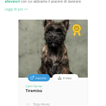
allevatori
con cui abbiamo il piacere di lavorare.
Leggi di più >>
maschio
9 mesi
Cairn Terrier
Tiramisu
Târgu Mureș