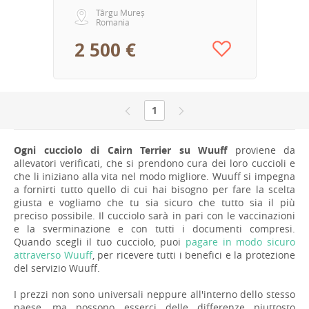
Târgu Mureș
Romania
2 500 €
1
Ogni cucciolo di Cairn Terrier su Wuuff
proviene da
allevatori verificati, che si prendono cura dei loro cuccioli e
che li iniziano alla vita nel modo migliore. Wuuff si impegna
a fornirti tutto quello di cui hai bisogno per fare la scelta
giusta e vogliamo che tu sia sicuro che tutto sia il più
preciso possibile. Il cucciolo sarà in pari con le vaccinazioni
e la sverminazione e con tutti i documenti compresi.
Quando scegli il tuo cucciolo, puoi
pagare in modo sicuro
attraverso Wuuff
, per ricevere tutti i benefici e la protezione
del servizio Wuuff.
I prezzi non sono universali neppure all'interno dello stesso
paese, ma possono esserci delle differenze piuttosto