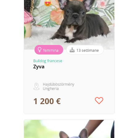
femmina
13 settimane
Bulldog francese
Zyva
Hajdúböszörmény
Ungheria
1 200 €