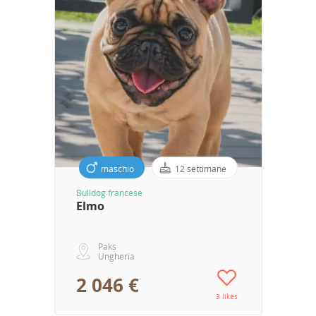
maschio
12 settimane
Bulldog francese
Elmo
Paks
Ungheria
2 046 €
3 likes