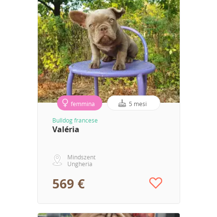
femmina
5 mesi
Bulldog francese
Valéria
Mindszent
Ungheria
569 €