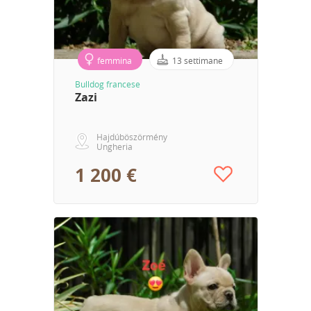
femmina
13 settimane
Bulldog francese
Zazi
Hajdúböszörmény
Ungheria
1 200 €