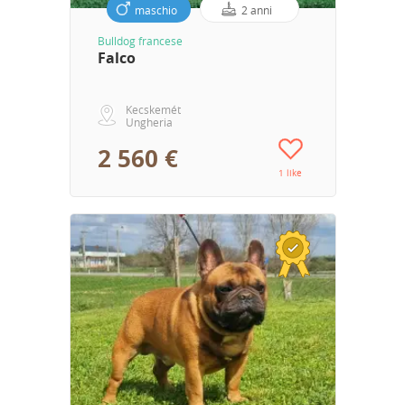
maschio
2 anni
Bulldog francese
Falco
Kecskemét
Ungheria
2 560 €
1 like