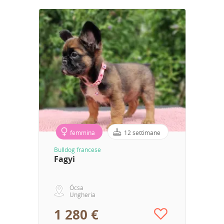
femmina
12 settimane
Bulldog francese
Fagyi
Ócsa
Ungheria
1 280 €