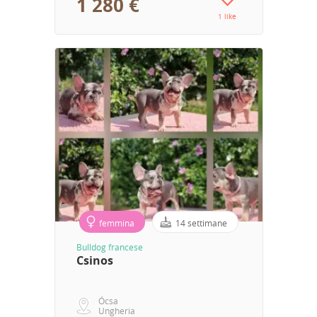
1 280 €
1 like
femmina
14 settimane
Bulldog francese
Csinos
Ócsa
Ungheria