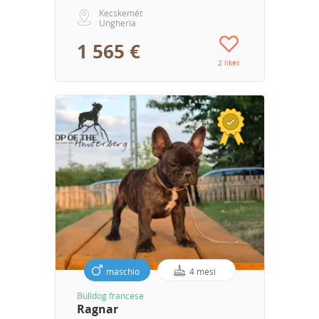
Kecskemét
Ungheria
1 565 €
2 likes
maschio
4 mesi
Bulldog francese
Ragnar