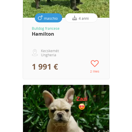
maschio
4 anni
Bulldog francese
Hamilton
Kecskemét
Ungheria
1 991 €
2 likes