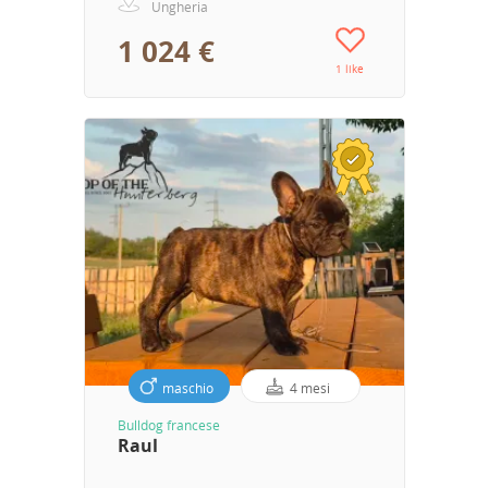
Ungheria
1 024 €
1 like
maschio
4 mesi
Bulldog francese
Raul