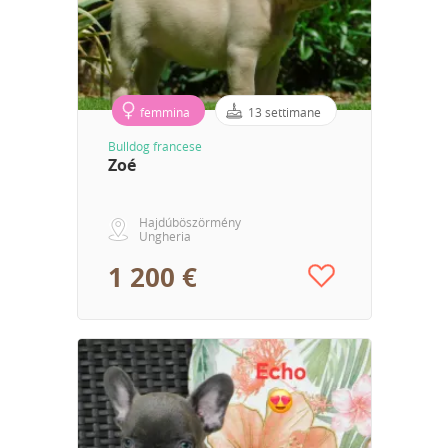
femmina
13 settimane
Bulldog francese
Zoé
Hajdúböszörmény
Ungheria
1 200 €