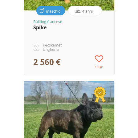
maschio
4 anni
Bulldog francese
Spike
Kecskemét
Ungheria
2 560 €
1 like