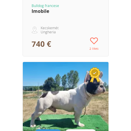
Bulldog francese
Imobile
Kecskemét
Ungheria
740 €
2 likes