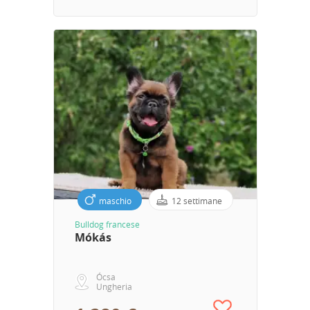
maschio
12 settimane
Bulldog francese
Mókás
Ócsa
Ungheria