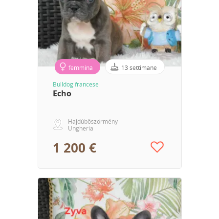
femmina
13 settimane
Bulldog francese
Echo
Hajdúböszörmény
Ungheria
1 200 €