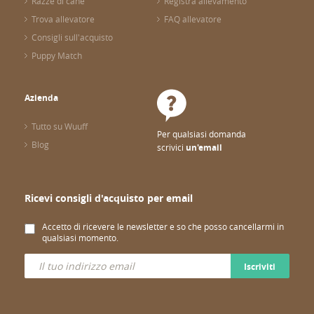
Razze di cane
Registra allevamento
Trova allevatore
FAQ allevatore
Consigli sull'acquisto
Puppy Match
Azienda
Tutto su Wuuff
Per qualsiasi domanda
Blog
scrivici
un'email
Ricevi consigli d'acquisto per email
Accetto di ricevere le newsletter e so che posso cancellarmi in
qualsiasi momento.
Iscriviti