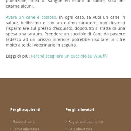
potenziale, linea di sangue ed esami di salute, solo per
citarne alcuni.
Avere un cane è costoso
. In ogni caso, se vuoi un cane in
salute, bellissimo e con un ottimo carattere, non dovresti
risparmiare sul prezzo d'acquisto, dopotutto si tratta di una
spesa una tantum. Prendere un cucciolo di Cane da pastore
tedesco ad un prezzo inferiore potrebbe risultare in cifre
molto alte dal veterinario in seguito.
Leggi di più:
Perché scegliere un cucciolo su Wuuff?
Per gli acquirenti
Per gli allevatori
Razze di cane
Registra allevamento
Trova allevatore
FAQ allevatore