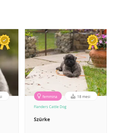
si
femmina
18 mesi
Flanders Cattle Dog
Flande
Szürke
Kék