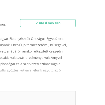
Visita il mio sito
falu
gyar Ebtenyésztők Országos Egyesülete.
utyánk, Ebro.Ő jó természetével, hűségével,
ett a lábáról, amikor elkezdett öregedni
tosabb választás eredménye volt.Amyvel
ajdonságai és a szervezeti szilárdsága a
fts győztes kutyával élünk együtt, az ő