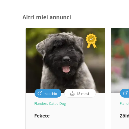
Altri miei annunci
maschio
18 mesi
Flanders Cattle Dog
Fland
Fekete
Zöl