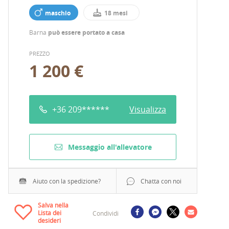
maschio
18 mesi
Barna
può essere portato a casa
PREZZO
1 200 €
+36 209******
Visualizza
Messaggio all'allevatore
Aiuto con la spedizione?
Chatta con noi
Salva nella
Lista dei
Condividi
desideri