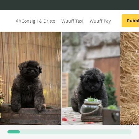
Pubbl
Consigli & Dritte
Wuuff Taxi
Wuuff Pay