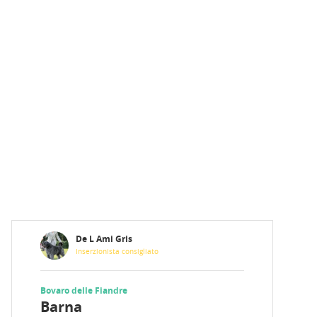
De L Ami Gris
Inserzionista consigliato
Bovaro delle Fiandre
Barna