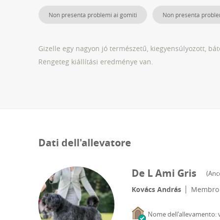
Non presenta problemi ai gomiti
Non presenta proble
Gizelle egy nagyon jó természetű, kiegyensúlyozott, bá
Rengeteg kiállítási eredménye van.
Dati dell'allevatore
De L Ami Gris
(
Anc
Kovács András
Membro
Nome dell'allevamento: v