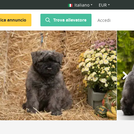
Italiano
EUR
ica annuncio
Trova allevatore
Accedi