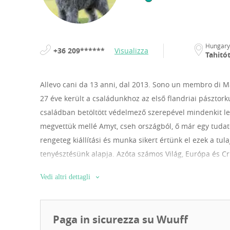
Hungary
+36 209******
Visualizza
Tahitót
Allevo cani da 13 anni, dal 2013.
Sono un membro di Ma
27 éve került a családunkhoz az első flandriai pásztork
családban betöltött védelmező szerepével mindenkit lev
megvettük mellé Amyt, cseh országból, ő már egy tuda
rengeteg kiállítási és munka sikert értünk el ezek a tul
tenyésztésünk alapja. Azóta számos Világ, Európa és Cru
kölykeiknek keresünk szerető családot
Vedi altri dettagli
Paga in sicurezza su Wuuff