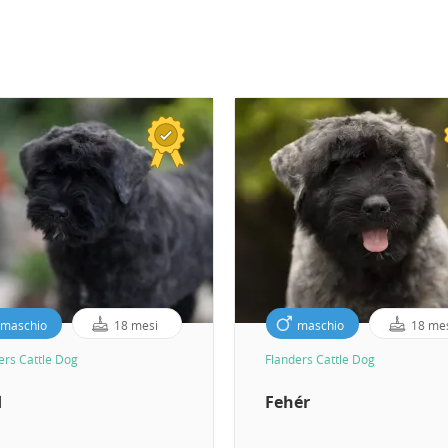
maschio
18 mesi
maschio
18 me
ers Cattle Dog
Flanders Cattle Dog
d
Fehér