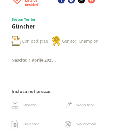
Lista dei
4
desideri
Boston Terrier
Günther
Con pedigree
Genitori Champion
Nascita: 1 aprile 2025
.
Incluso nel prezzo
:
Microchip
Vaccinazione
Passaporto
Sverminazione