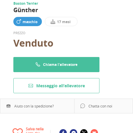
Boston Terrier
Günther
maschio
17 mesi
PREZZO
Venduto
Chiama l'allevatore
Messaggio all'allevatore
Aiuto con la spedizione?
Chatta con noi
Salva nella