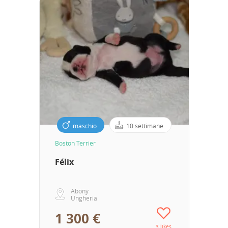
maschio
10 settimane
Boston Terrier
Félix
Abony
Ungheria
1 300 €
3 likes