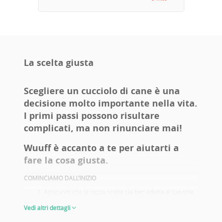
La scelta giusta
Scegliere un cucciolo di cane è una
decisione molto importante nella vita.
I primi passi possono risultare
complicati, ma non rinunciare mai!
Wuuff è accanto a te per aiutarti a
fare la cosa giusta.
COMINCIAMO DALL’INIZIO
Assicurati che la razza scelta sia ben adatta al tuo stile
di vita. Fai una vita attiva? Hai figli? Allergie? Un
Vedi altri dettagli
giardino? Pensi di portarlo alle mostre canine? Queste
sono alcune delle domande che ti aiutano a decidere e