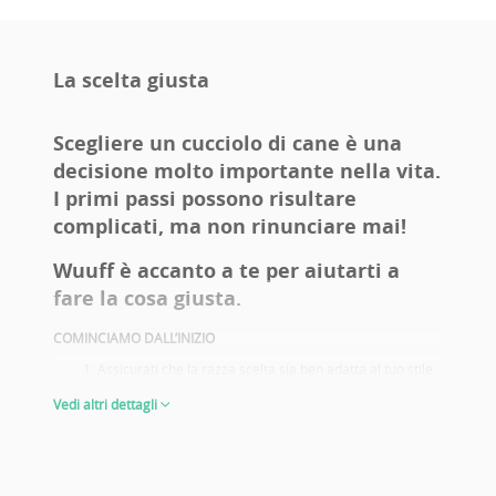
La scelta giusta
Scegliere un cucciolo di cane è una
decisione molto importante nella vita.
I primi passi possono risultare
complicati, ma non rinunciare mai!
Wuuff è accanto a te per aiutarti a
fare la cosa giusta.
COMINCIAMO DALL’INIZIO
Assicurati che la razza scelta sia ben adatta al tuo stile
di vita. Fai una vita attiva? Hai figli? Allergie? Un
Vedi altri dettagli
giardino? Pensi di portarlo alle mostre canine? Queste
sono alcune delle domande che ti aiutano a decidere e
a scegliere con sicurezza la razza giusta per te.
Prendi informazioni sui problemi di salute della razza
prescelta. Scegli il cucciolo di genitori che dispongono di
adeguati controlli sanitari.