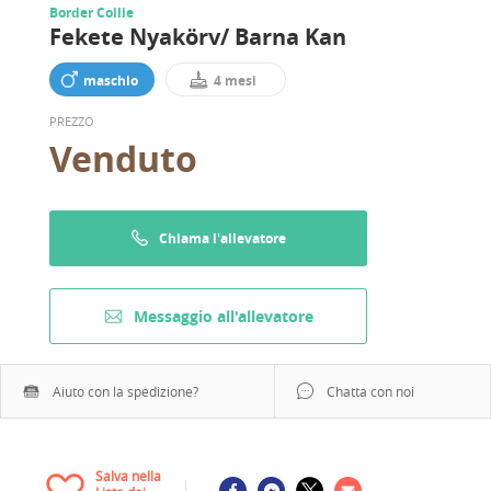
Border Collie
Fekete Nyakörv/ Barna Kan
maschio
4 mesi
PREZZO
Venduto
Chiama l'allevatore
Messaggio all'allevatore
Aiuto con la spedizione?
Chatta con noi
Salva nella