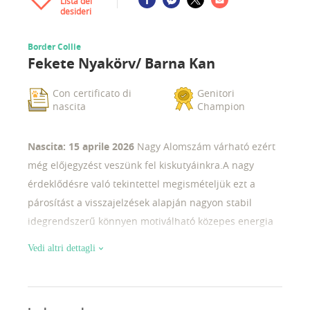
Lista dei
desideri
Border Collie
Fekete Nyakörv/ Barna Kan
Con certificato di
Genitori
nascita
Champion
Nascita: 15 aprile 2026
Nagy Alomszám várható ezért
még előjegyzést veszünk fel kiskutyáinkra.A nagy
érdeklődésre való tekintettel megismételjük ezt a
párosítást a visszajelzések alapján nagyon stabil
idegrendszerű könnyen motiválható közepes energia
szintű kölyköket várunk ebből az alomból az apának
Vedi altri dettagli
több országban vannak tenyésztésben és terápiában
kölykei az anya egy nagyon régi német tenyészetből
származó import szuka Magyarországon nem felelhető