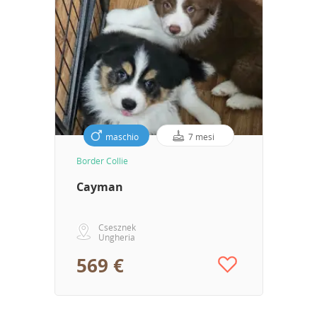
maschio
7 mesi
Border Collie
Cayman
Csesznek
Ungheria
569 €