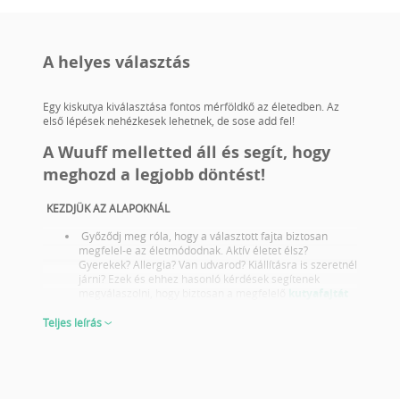
A helyes választás
Egy kiskutya kiválasztása fontos mérföldkő az életedben. Az
első lépések nehézkesek lehetnek, de sose add fel!
A Wuuff melletted áll és segít, hogy
meghozd a legjobb döntést!
KEZDJÜK AZ ALAPOKNÁL
Győződj meg róla, hogy a választott fajta biztosan
megfelel-e az életmódodnak. Aktív életet élsz?
Gyerekek? Allergia? Van udvarod? Kiállításra is szeretnél
járni? Ezek és ehhez hasonló kérdések segítenek
megválaszolni, hogy biztosan a megfelelő
kutyafajtát
választottad-e.
Tájékozódj a választott fajta egészségügyi problémáiról
Teljes leírás
és olyan szülőktől válassz kölyköt akik megfelelő
egészségügyi szűrésekkel rendelkeznek.
Nézd meg a szülők fotóját és kiállítási eredményeit is!
Nem csak akkor fontos lépés ha tenyésztésre vagy
kiállításra választasz kutyát ezt sose feledd! A jó