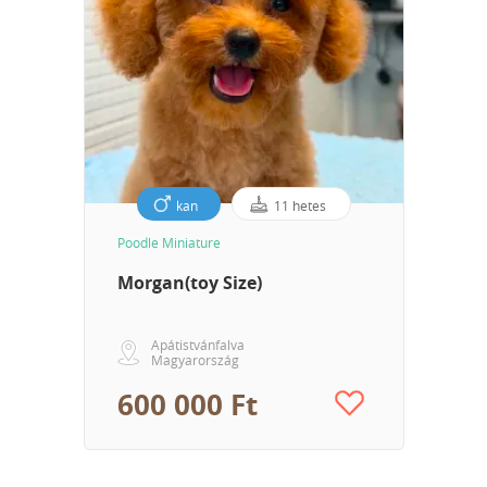
kan
11 hetes
Poodle Miniature
Morgan(toy Size)
Apátistvánfalva
Magyarország
600 000 Ft