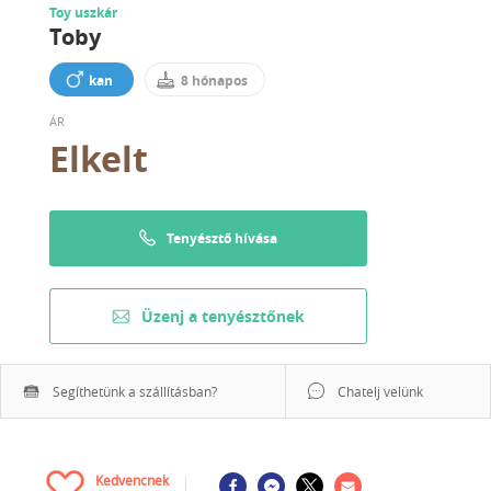
Toy uszkár
Toby
kan
8 hónapos
ÁR
Elkelt
Tenyésztő hívása
Üzenj a tenyésztőnek
Segíthetünk a szállításban?
Chatelj velünk
Kedvencnek