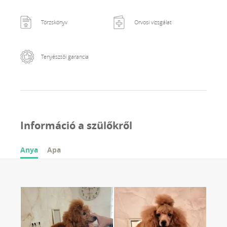
Törzskönyv
Orvosi vizsgálat
Tenyésztői garancia
Információ a szülőkről
Anya
Apa