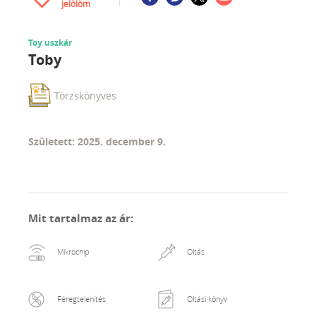
jelölöm
Toy uszkár
Toby
Törzskönyves
Született: 2025. december 9.
Mit tartalmaz az ár
:
Mikrochip
Oltás
Féregtelenítés
Oltási könyv