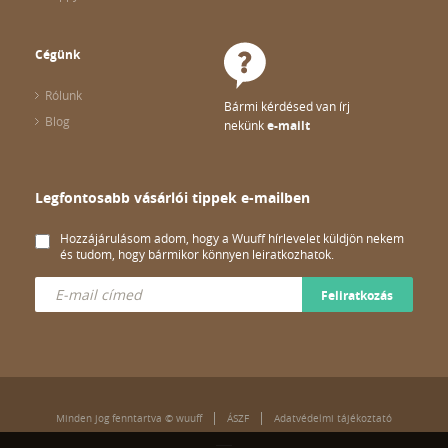
Cégünk
Rólunk
Bármi kérdésed van írj
Blog
nekünk
e-mailt
Legfontosabb vásárlói tippek e-mailben
Hozzájárulásom adom, hogy a Wuuff hírlevelet küldjön nekem
és tudom, hogy bármikor könnyen leiratkozhatok.
Feliratkozás
Minden jog fenntartva © wuuff
ÁSZF
Adatvédelmi tájékoztató