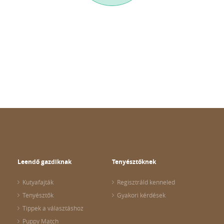
Leendő gazdiknak
Tenyésztőknek
Kutyafajták
Regisztráld kenneled
Tenyésztők
Gyakori kérdések
Tippek a választáshoz
Puppy Match