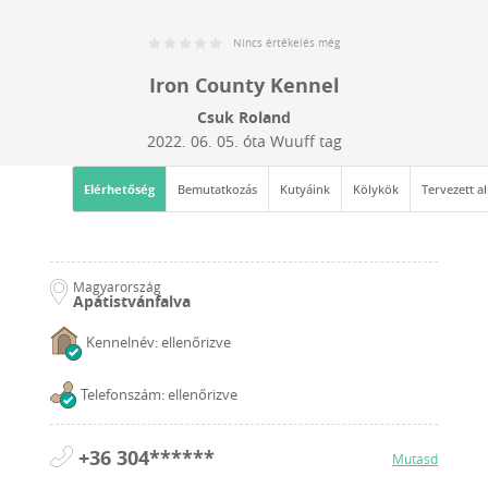
Nincs értékelés még
Iron County Kennel
Csuk Roland
2022. 06. 05.
óta Wuuff tag
Elérhetőség
Bemutatkozás
Kutyáink
Kölykök
Tervezett a
Magyarország
Apátistvánfalva
Kennelnév: ellenőrizve
Telefonszám: ellenőrizve
+36 304******
Mutasd