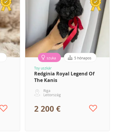
s
szuka
5 hónapos
Toy uszkár
Redginia Royal Legend Of
The Kanis
Riga
Lettország
2 200 €