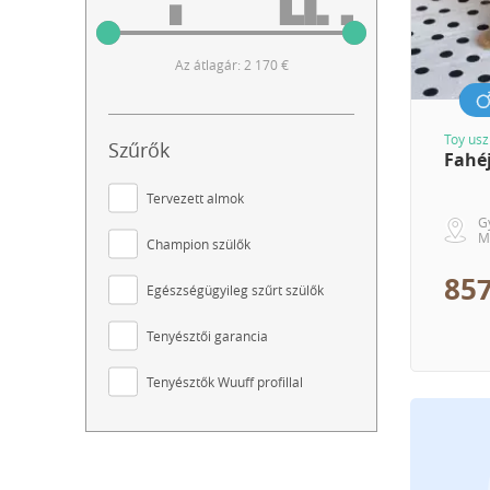
Az átlagár: 2 170 €
Toy usz
Szűrők
Fahé
Tervezett almok
G
M
Champion szülők
857
Egészségügyileg szűrt szülők
Tenyésztői garancia
Tenyésztők Wuuff profillal