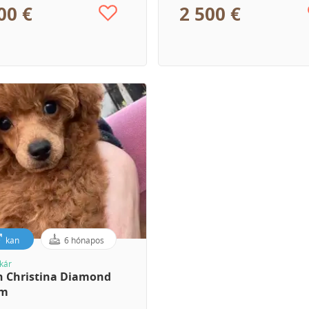
00 €
2 500 €
kan
6 hónapos
kár
n Christina Diamond
am