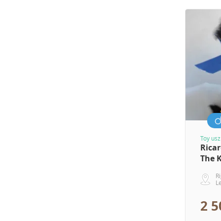
Toy usz
Rica
The 
R
L
2 5