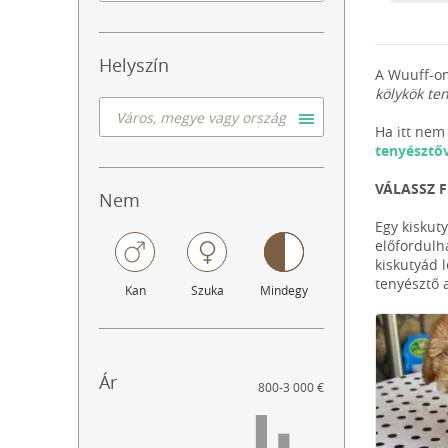
Helyszín
A Wuuff-on
kölykök te
Ha itt nem 
tenyésztő
VÁLASSZ 
Nem
Egy kiskut
előfordulh
kiskutyád 
tenyésztő 
Kan
Szuka
Mindegy
Ár
800
-
3 000 €