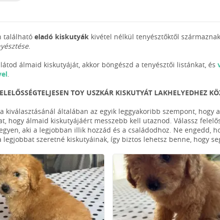
 található
eladó kiskutyák
kivétel nélkül tenyésztőktől származnak
nyésztése
.
látod álmaid kiskutyáját, akkor böngészd a tenyésztői listánkat, és
vel
.
FELELŐSSÉGTELJESEN TOY USZKÁR KISKUTYÁT LAKHELYEDHEZ KÖ
ya kiválasztásánál általában az egyik leggyakoribb szempont, hogy a
at, hogy álmaid kiskutyájáért messzebb kell utaznod. Válassz felelős
legyen, aki a legjobban illik hozzád és a családodhoz. Ne engedd, h
a legjobbat szeretné kiskutyáinak, így biztos lehetsz benne, hogy s