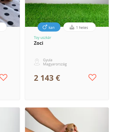
s
kan
1 hetes
Toy uszkár
Zoci
Gyula
Magyarország
2 143 €