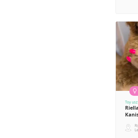
Toy usz
Riell
Kani
R
L