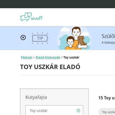
Szülő
A kiskuty
Főoldal
Eladó Kiskutyák
Toy uszkár
TOY USZKÁR ELADÓ
Kutyafajta
15 Toy 
Toy uszk