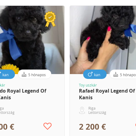
kan
5 hónapos
kan
5 hónapo
kár
Toy uszkár
rdo Royal Legend Of
Rafael Royal Legend Of
Kanis
Kanis
iga
Riga
ettország
Lettország
00 €
2 200 €