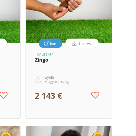
kan
1 hetes
Toy uszkár
jük
Zingo
Gyula
Magyarország
2 143 €