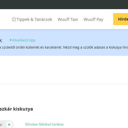
Hird
Tippek & Tanácsok
Wuuff Taxi
Wuuff Pay
k
Következö tipp
a szüleitől örökli küllemét és karakterét. Nézd meg a szülők adatait a kiskutya hi
uszkár kiskutya
Minden feltétel törlése
ár