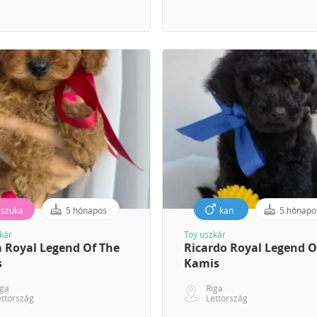
szuka
5 hónapos
kan
5 hónapo
kár
Toy uszkár
a Royal Legend Of The
Ricardo Royal Legend O
s
Kamis
iga
Riga
ettország
Lettország