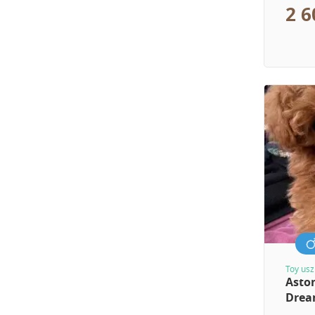
2 6
Toy usz
Asto
Dre