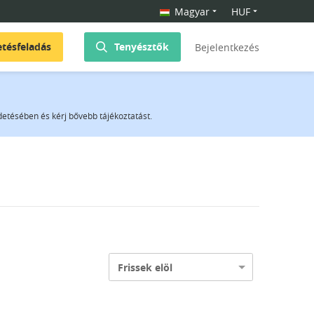
Magyar
HUF
etésfeladás
Tenyésztők
Bejelentkezés
rdetésében és kérj bővebb tájékoztatást.
Frissek elöl