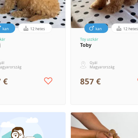
kan
12 hetes
kan
12 hete
kár
Toy uszkár
j
Toby
yál
Gyál
agyarország
Magyarország
 €
857 €