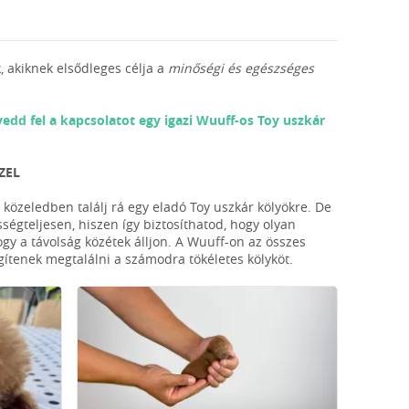
, akiknek elsődleges célja a
minőségi és egészséges
vedd fel a kapcsolatot egy igazi Wuuff-os Toy uszkár
ZEL
 közeledben találj rá egy eladó Toy uszkár kölyökre. De
ségteljesen, hiszen így biztosíthatod, hogy olyan
ogy a távolság közétek álljon. A Wuuff-on az összes
egítenek megtalálni a számodra tökéletes kölyköt.