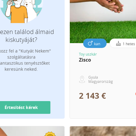
ezen találod álmaid
Milyen fajtát keresel?
kiskutyáját?
kan
1 hetes
kozz fel a "Kutyát Nekem"
Toy uszkár
E-mail címed, ahova az értesítést küld
szolgáltatásra
Zisco
fantasztikus tenyésztőket
keresünk neked.
Gyula
Magyarország
2 143 €
Értesítést kérek