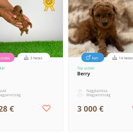
szuka
3 hetes
kan
14 hete
kár
Toy uszkár
Berry
yula
Nagykanizsa
agyarország
Magyarország
28 €
3 000 €