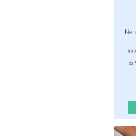
Neh
Irat
és 