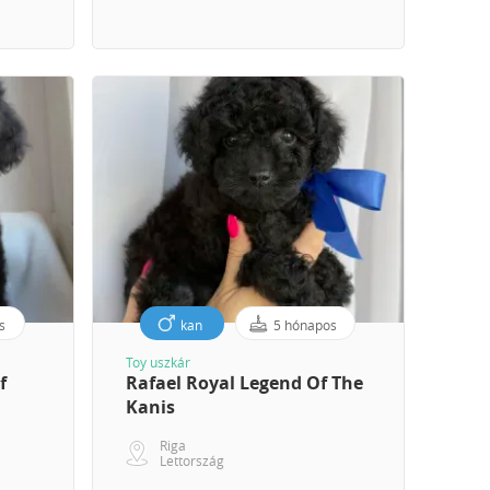
s
kan
5 hónapos
Toy uszkár
f
Rafael Royal Legend Of The
Kanis
Riga
Lettország