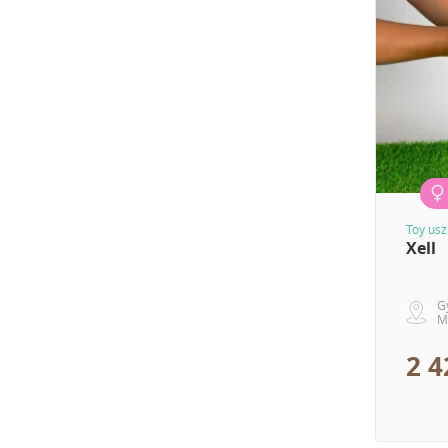
Toy usz
Xell
G
M
2 4