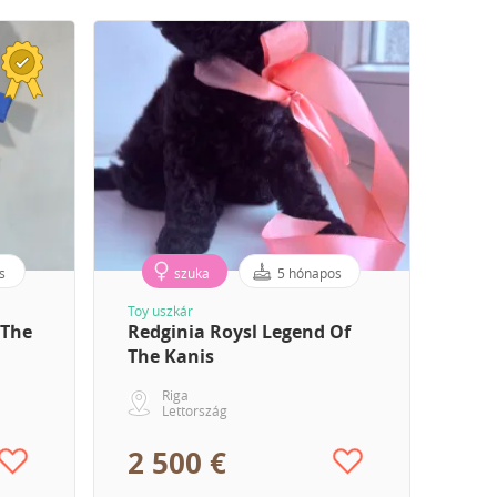
s
szuka
5 hónapos
Toy uszkár
 The
Redginia Roysl Legend Of
The Kanis
Riga
Lettország
2 500 €