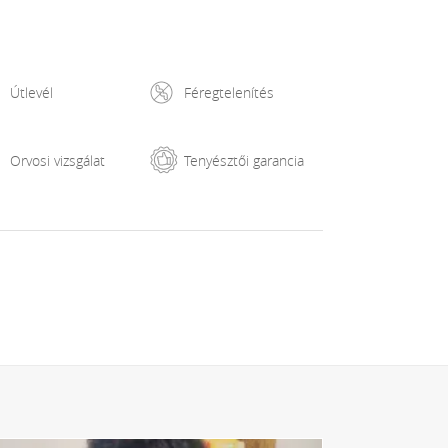
Útlevél
Féregtelenítés
Orvosi vizsgálat
Tenyésztői garancia