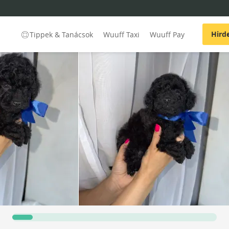
Hird
Tippek & Tanácsok
Wuuff Taxi
Wuuff Pay