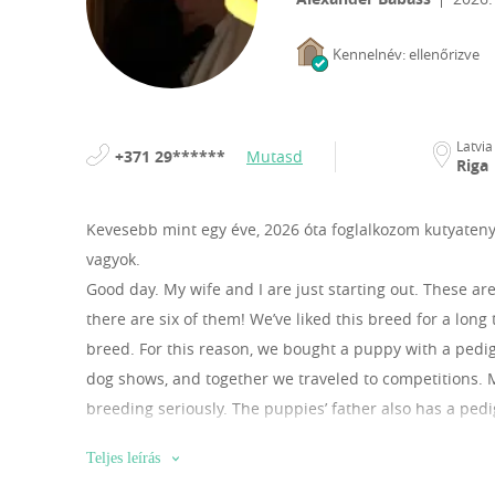
Kennelnév: ellenőrizve
Latvia
+371 29******
Mutasd
Riga
Kevesebb mint egy éve, 2026 óta foglalkozom kutyaten
vagyok.
Good day. My wife and I are just starting out. These ar
there are six of them! We’ve liked this breed for a lon
breed. For this reason, we bought a puppy with a pedig
dog shows, and together we traveled to competitions. 
breeding seriously. The puppies’ father also has a pe
veterinarian, and the birth was assisted by a doctor. A
Teljes leírás
deemed suitable for shows, with ideal parameters. The 