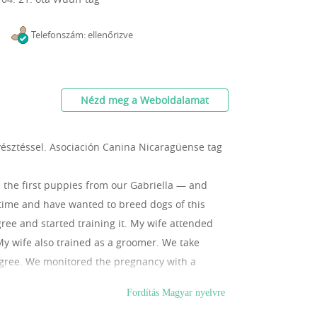
Telefonszám: ellenőrizve
Nézd meg a Weboldalamat
yésztéssel.
Asociación Canina Nicaragüense tag
e the first puppies from our Gabriella — and
g time and have wanted to breed dogs of this
ree and started training it. My wife attended
My wife also trained as a groomer. We take
digree. We monitored the pregnancy with a
fter a recent examination, all the puppies were
Fordítás Magyar nyelvre
puppies are healthy, friendly, have a good