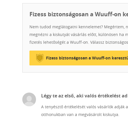
appetite, and sleep well. They have already been micr
Fizess biztonságosan a Wuuff-on k
Nem tudod meglátogatni kennelemet? Megértem, n
megnézni a kiskutyát vásárlás előtt, különösen ha 
fizetés lehetőségét a Wuuff-on. Válassz biztonságos
Fizess biztonságosan a Wuuff-on keresztü
Légy te az első, aki valós értékelést ad
A tenyésztő értékelését valós vásárlók adják 
otthonukban van a megvásárolt kiskutya.