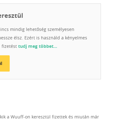
ochipped and vaccinated.
eresztül
incs mindig lehetőség személyesen
messze élsz. Ezért is használd a kényelmes
 fizetést
tudj meg többet…
l
akik a Wuuff-on keresztül fizettek és miután már