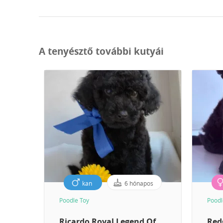
A tenyésztő további kutyái
kan
6 hónapos
Poodle Toy
Poodl
Ricardo Royal Legend Of
Red