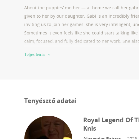
About the puppies’ mother — at home we call her gabrie
given to her by our daughter. Gabi is an incredibly fri
inviting us to join her games. she is very intelligent, 
Sometimes it even feels like she could start talking li
calm, focused, and fully dedicated to her work. She also
ball, and enjoying frisbee time. we share a special bon
Teljes leírás
understanding.
Tenyésztő adatai
Royal Legend Of 
Knis
Alexander Babass
2026.