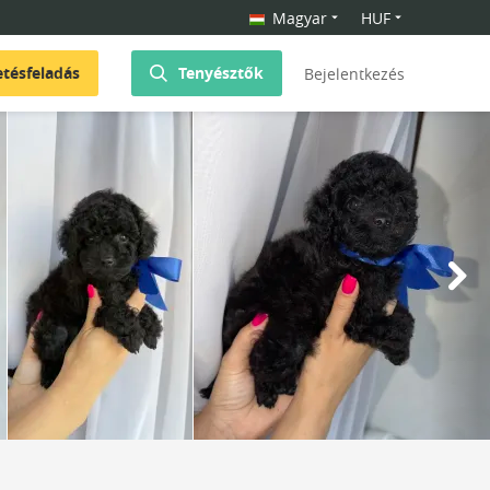
Magyar
HUF
etésfeladás
Tenyésztők
Bejelentkezés