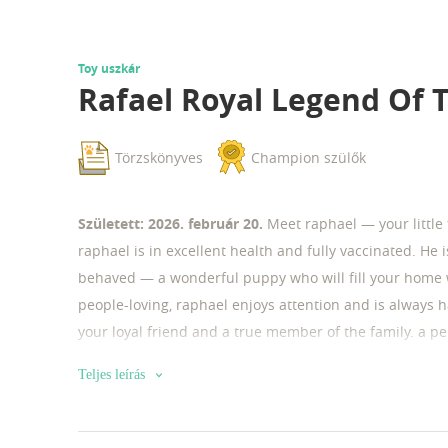
Toy uszkár
Rafael Royal Legend Of 
Törzskönyves
Champion szülők
Született: 2026. február 20.
Meet raphael — your little
raphael is in excellent health and fully vaccinated. He i
behaved — a wonderful puppy who will fill your home w
people-loving, raphael enjoys attention and is always 
your loyal friend and a true member of the family. a p
your life 💛
Teljes leírás