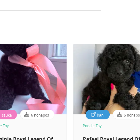
szuka
6 hónapos
kan
6 hónapo
e Toy
Poodle Toy
ginia Roysl Legend Of
Rafael Royal Legend O