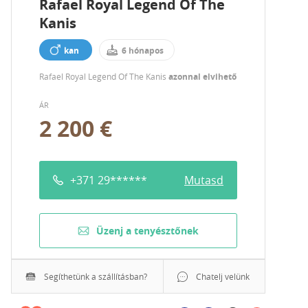
Rafael Royal Legend Of The
Kanis
kan
6 hónapos
Rafael Royal Legend Of The Kanis
azonnal elvihető
ÁR
2 200 €
+371 29******
Mutasd
Üzenj a tenyésztőnek
Segíthetünk a szállításban?
Chatelj velünk