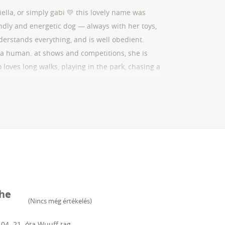
lla, or simply gabi 💛 this lovely name was
endly and energetic dog — always with her toys,
understands everything, and is well obedient.
ke a human. at shows and competitions, she is
 loves long walks, playing in the park, chasing a
d with her — full of love and mutual
The
(
Nincs még értékelés
)
 04. 21.
óta Wuuff tag