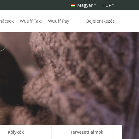
Magyar
HUF
anácsok
Wuuff Taxi
Wuuff Pay
Bejelentkezés
Kölykök
Tervezett almok