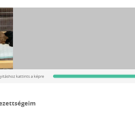
yitáshoz kattints a képre
lezettségeim