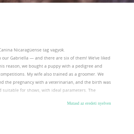
Canina Nicaragüense tag vagyok.
m our Gabriella — and there are six of them! We’ve liked
this reason, we bought a puppy with a pedigree and
 competitions. My wife also trained as a groomer. We
ed the pregnancy with a veterinarian, and the birth was
d suitable for shows, with ideal parameters. The
ve already been microchipped and vaccinated.
Mutasd az eredeti nyelven