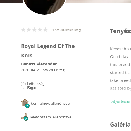
Tenyés
(
Nincs értékelés még
)
Royal Legend Of The
Kevesebb m
Knis
Good day. 
Babass Alexander
this breed
2026. 04. 21.
óta Wuuff tag
started tr
take breed
Lettország
Riga
assisted b
puppies ar
Teljes leírás
Kennelnév: ellenőrizve
Telefonszám: ellenőrizve
Galéria