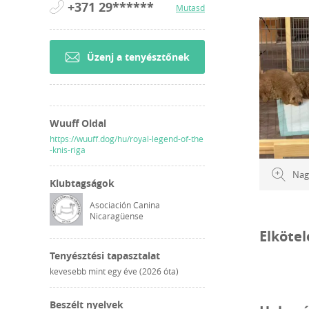
+371 29******
Mutasd
Üzenj a tenyésztőnek
Wuuff Oldal
https://wuuff.dog/hu/royal-legend-of-the
-knis-riga
Nag
Klubtagságok
Asociación Canina
Nicaragüense
Elköte
Tenyésztési tapasztalat
kevesebb mint egy éve (2026 óta)
Beszélt nyelvek