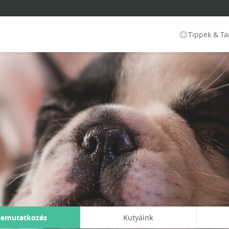
Tippek & T
Bemutatkozás
Kutyáink