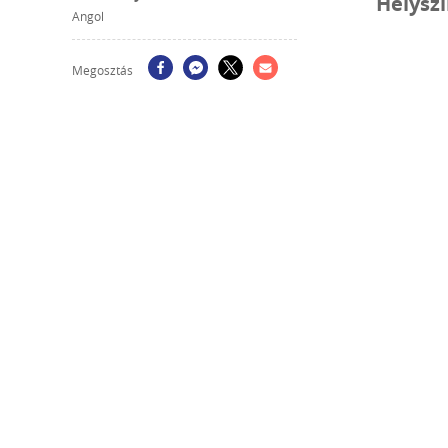
Helysz
Angol
Megosztás