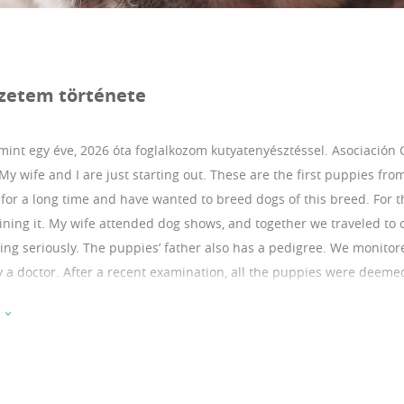
zetem története
int egy éve, 2026 óta foglalkozom kutyatenyésztéssel.
Asociación 
My wife and I are just starting out. These are the first puppies fro
 for a long time and have wanted to breed dogs of this breed. For 
aining it. My wife attended dog shows, and together we traveled to
ing seriously. The puppies’ father also has a pedigree. We monitor
y a doctor. After a recent examination, all the puppies were deeme
e healthy, friendly, have a good appetite, and sleep well. They ha