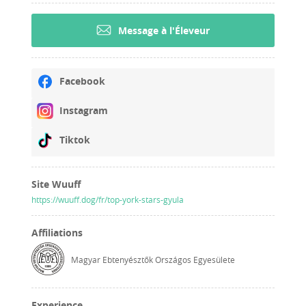
Message à l'Éleveur
Facebook
Instagram
Tiktok
Site Wuuff
https://wuuff.dog/fr/top-york-stars-gyula
Affiliations
Magyar Ebtenyésztők Országos Egyesülete
Experience