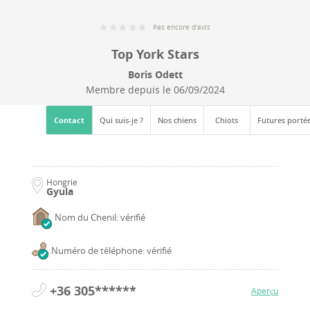
Pas encore d'avis
Top York Stars
Boris Odett
Membre depuis le
06/09/2024
Contact
Qui suis-je ?
Nos chiens
Chiots
Futures porté
Hongrie
Gyula
Nom du Chenil: vérifié
Numéro de téléphone: vérifié
+36 305******
Aperçu