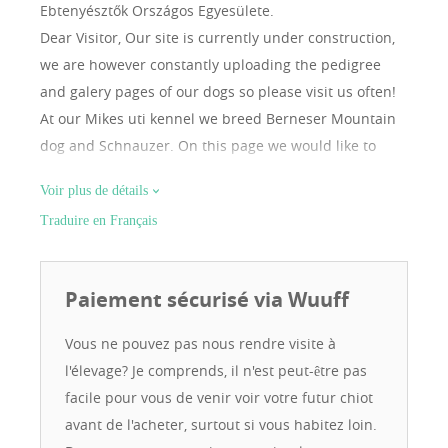
Ebtenyésztők Országos Egyesülete.
Dear Visitor, Our site is currently under construction,
we are however constantly uploading the pedigree
and galery pages of our dogs so please visit us often!
At our Mikes uti kennel we breed Berneser Mountain
dog and Schnauzer. On this page we would like to
introduce our dogs so please select on the top band
Voir plus de détails
which breeds of dogs you are interested in. About
Traduire en Français
puppies you can find information under „PUPPIES“.
Should you have any questions please do not hesitate
to contact us! Good Surfing! „Mikes uti“-Team
Paiement sécurisé via Wuuff
Vous ne pouvez pas nous rendre visite à
l'élevage? Je comprends, il n'est peut-être pas
facile pour vous de venir voir votre futur chiot
avant de l'acheter, surtout si vous habitez loin.