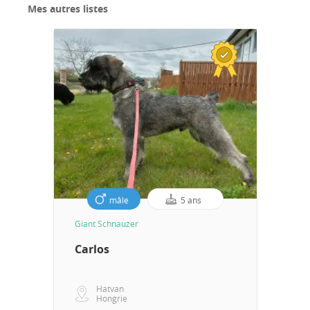
Mes autres listes
mâle
5 ans
Giant Schnauzer
Carlos
Hatvan
Hongrie