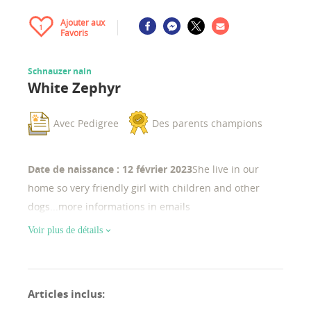
Ajouter aux
1
Favoris
Schnauzer nain
White Zephyr
Avec Pedigree
Des parents champions
Date de naissance : 12 février 2023
She live in our
home so very friendly girl with children and other
dogs...more informations in emails
Voir plus de détails
Articles inclus
: