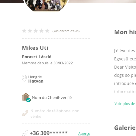
Mon hi
(
Pas encore d'avis
)
Mikes Uti
J'élève de
Paraszt László
Egyesülete
Membre depuis le
30/03/2022
Dear Visit
dogs so pl
Hongrie
Hatvan
introduce 
informatio
Nom du Chenil: vérifié
Voir plus de 
Numéro de téléphone: non
vérifié
Galeri
+36 309******
Aperçu