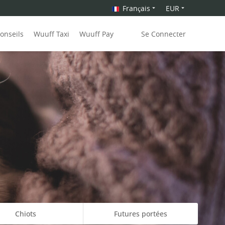
Français
EUR
onseils
Wuuff Taxi
Wuuff Pay
Se Connecter
Chiots
Futures portées