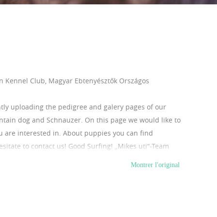
n Kennel Club, Magyar Ebtenyésztők Országos
ntly uploading the pedigree and galery pages of our
untain dog and Schnauzer. On this page we would like to
u are interested in. About puppies you can find
sitate to contact us! Good Surfing! „Mikes uti“-Team
Montrer l'original