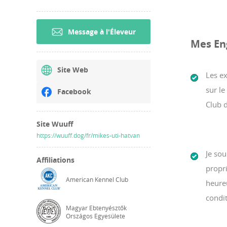
Message à l'Éleveur
Mes En
Site Web
Les e
sur le
Facebook
Club d
Site Wuuff
https://wuuff.dog/fr/mikes-uti-hatvan
Je sou
Affiliations
propr
American Kennel Club
heureu
condit
Magyar Ebtenyésztők
Országos Egyesülete