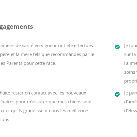
gagements
xamens de santé en vigueur ont été effectués
Je fou
 père et la mère tels que recommandés par le
sur la
es Parents pour cette race.
l'alim
soins 
propri
haite rester en contact avec les nouveaux
Je par
iétaires pour m'assurer que mes chiens sont
d'amé
x et qu'ils grandissent dans les meilleures
d'élev
ions.