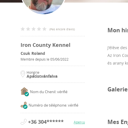
Mon hi
(
Pas encore d'avis
)
Iron County Kennel
J'élève de
Csuk Roland
Az Iron Co
Membre depuis le
05/06/2022
és arany k
Hongrie
Apátistvánfalva
Galeri
Nom du Chenil: vérifié
Numéro de téléphone: vérifié
Mes En
+36 304******
Aperçu