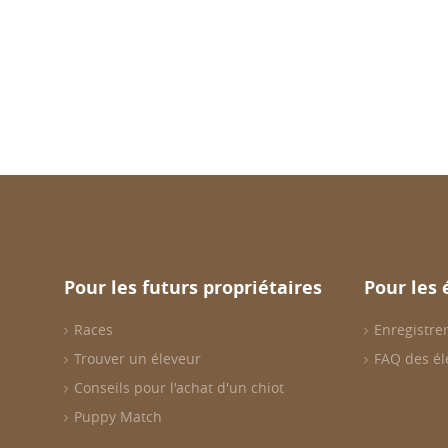
Pour les futurs propriétaires
Pour les 
Races
Enregistrer
Trouver un éleveur
FAQ des él
Conseils pour l'achat d'un chiot
Puppy Match