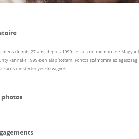
stoire
s chiens depuis 27 ans, depuis 1999.
Je suis un membre de Magyar 
unty kennel-t 1999-ben alapítottam. Fontos számomra az egészség é
oszorús mestertenyésztő vagyok.
e photos
gagements