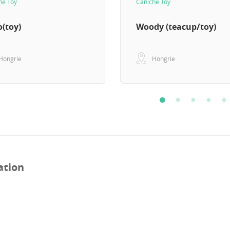
he Toy
Caniche Toy
(toy)
Woody (teacup/toy)
Hongrie
Hongrie
ation