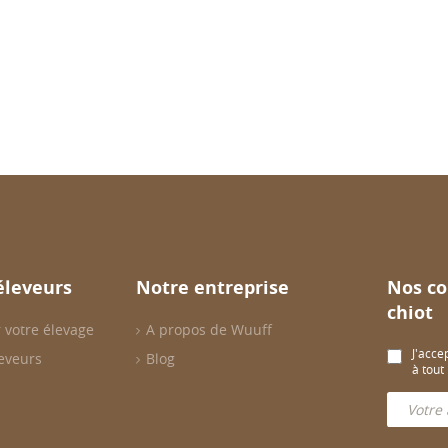
éleveurs
Notre entreprise
Nos co
chiot
 votre élevage
A propos de Wuuff
J'acce
eveurs
Blog
à tou