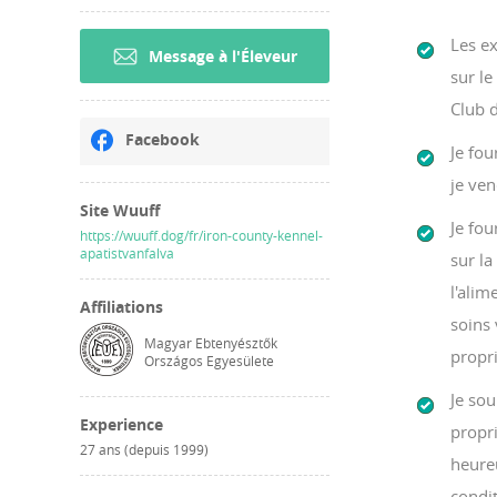
Les e
Message à l'Éleveur
sur le
Club d
Facebook
Je fou
je ven
Site Wuuff
Je fou
https://wuuff.dog/fr/iron-county-kennel-
apatistvanfalva
sur la
l'alim
Affiliations
soins 
Magyar Ebtenyésztők
propri
Országos Egyesülete
Je sou
Experience
propr
27 ans (depuis 1999)
heureu
condit