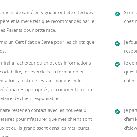
xamens de santé en vigueur ont été effectués
Si un 
 père et la mère tels que recommandés par le
chez m
es Parents pour cette race.
rnis un Certificat de Santé pour les chiots que
Je fou
ds.
respon
rnirai à l'acheteur du chiot des informations
Je de
 sociabilité, les exercices, la formation et
quest
entation, ainsi que les vaccinations et les
chiens
vétérinaires appropriés, et comment être un
étaire de chien responsable.
haite rester en contact avec les nouveaux
Je par
iétaires pour m'assurer que mes chiens sont
d'amé
x et qu'ils grandissent dans les meilleures
d'élev
ions.