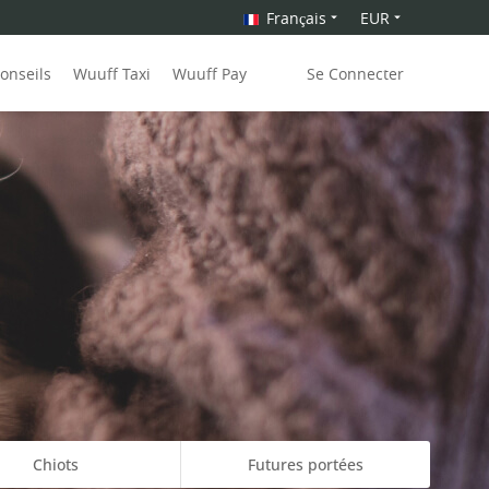
Français
EUR
onseils
Wuuff Taxi
Wuuff Pay
Se Connecter
Chiots
Futures portées