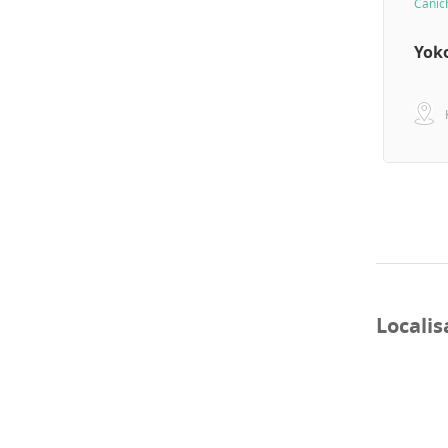
Canic
Yoko
Localis