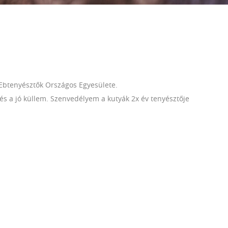
Ebtenyésztők Országos Egyesülete.
s a jó küllem. Szenvedélyem a kutyák 2x év tenyésztője