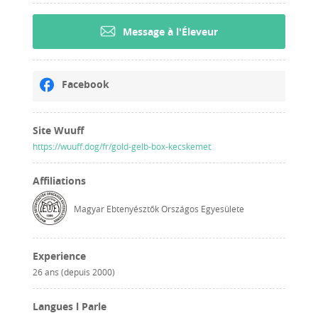
Message à l'Éleveur
Facebook
Site Wuuff
https://wuuff.dog/fr/gold-gelb-box-kecskemet
Affiliations
Magyar Ebtenyésztők Országos Egyesülete
Experience
26 ans (depuis 2000)
Langues l Parle