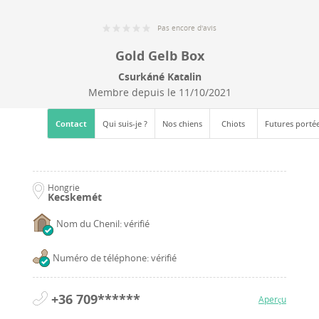
Pas encore d'avis
Gold Gelb Box
Csurkáné Katalin
Membre depuis le
11/10/2021
Contact
Qui suis-je ?
Nos chiens
Chiots
Futures porté
Hongrie
Kecskemét
Nom du Chenil: vérifié
Numéro de téléphone: vérifié
+36 709******
Aperçu