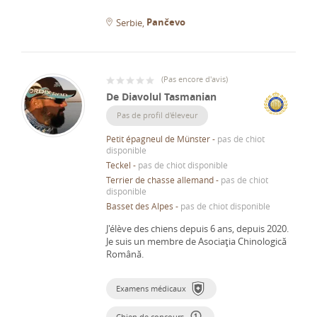
Pančevo
Serbie
(
Pas encore d'avis
)
De Diavolul Tasmanian
Pas de profil d'éleveur
Petit épagneul de Münster
-
pas de chiot
disponible
Teckel
-
pas de chiot disponible
Terrier de chasse allemand
-
pas de chiot
disponible
Basset des Alpes
-
pas de chiot disponible
J'élève des chiens depuis 6 ans, depuis 2020.
Je suis un membre de Asociaţia Chinologică
Română.
Examens médicaux
Chien de concours