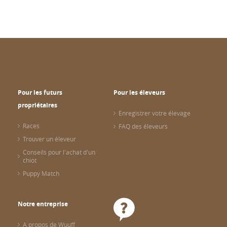
Pour les futurs
Pour les éleveurs
propriétaires
Enregistrer votre élevage
Races
FAQ des éleveurs
Trouver un éleveur
Conseils pour l'achat d'un
chiot
Puppy Match
Notre entreprise
A propos de Wuuff