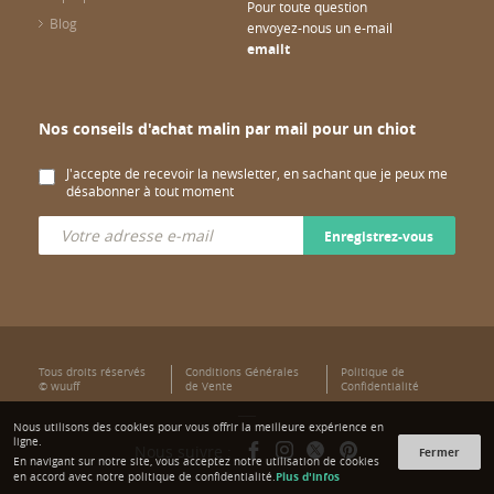
Pour toute question
Blog
envoyez-nous un e-mail
emailt
Nos conseils d'achat malin par mail pour un chiot
J'accepte de recevoir la newsletter, en sachant que je peux me
désabonner à tout moment
Enregistrez-vous
Tous droits réservés
Conditions Générales
Politique de
© wuuff
de Vente
Confidentialité
Nous utilisons des cookies pour vous offrir la meilleure expérience en
ligne.
Nous suivre :
Fermer
En navigant sur notre site, vous acceptez notre utilisation de cookies
Plus d'infos
en accord avec notre politique de confidentialité.