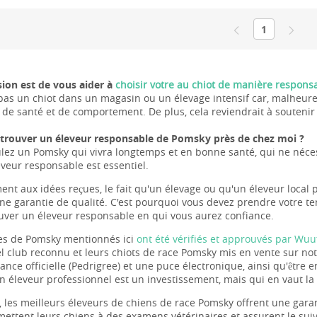
1
ion est de vous aider à
choisir votre au chiot de manière respons
pas un chiot dans un magasin ou un élevage intensif car, malheur
de santé et de comportement. De plus, cela reviendrait à soutenir
rouver un éleveur responsable de Pomsky près de chez moi ?
ulez un Pomsky qui vivra longtemps et en bonne santé, qui ne néces
eveur responsable est essentiel.
ent aux idées reçues, le fait qu'un élevage ou qu'un éleveur local 
une garantie de qualité. C'est pourquoi vous devez prendre votre te
ouver un éleveur responsable en qui vous aurez confiance.
es de Pomsky mentionnés ici
ont été vérifiés et approuvés par Wuu
l club reconnu et leurs chiots de race Pomsky mis en vente sur n
ance officielle (Pedrigree) et une puce électronique, ainsi qu'être 
n éleveur professionnel est un investissement, mais qui en vaut la
, les meilleurs éleveurs de chiens de race Pomsky offrent une garant
mettent leurs chiens à des examens vétérinaires et assurent le suiv