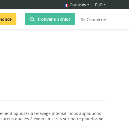
Français
EUR
nnonce
Trouver un chiot
Se Connecter
ment opposés à l'élevage intensif, nous appliquons
surons que les éleveurs inscrits sur notre plateforme