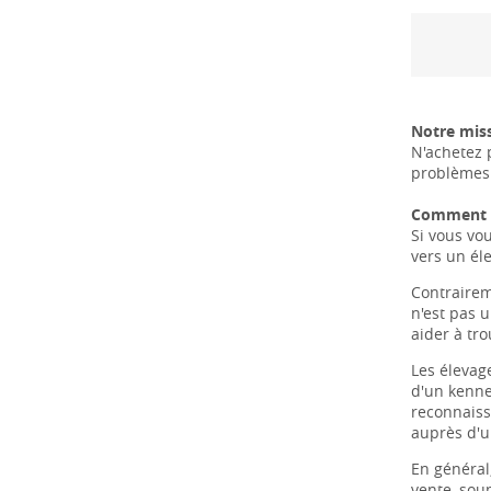
Notre miss
N'achetez 
problèmes 
Comment t
Si vous vo
vers un él
Contrairem
n'est pas 
aider à tr
Les élevag
d'un kenne
reconnaiss
auprès d'u
En général
vente, sou