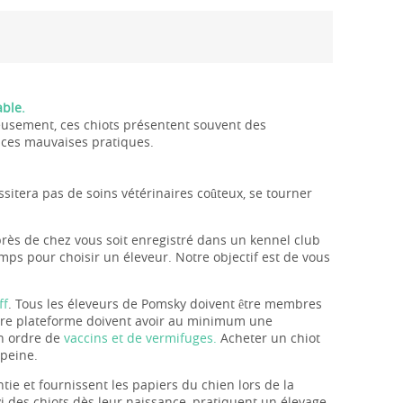
able.
eusement, ces chiots présentent souvent des
 ces mauvaises pratiques.
sitera pas de soins vétérinaires coûteux, se tourner
près de chez vous soit enregistré dans un kennel club
mps pour choisir un éleveur. Notre objectif est de vous
ff
. Tous les éleveurs de Pomsky doivent être membres
otre plateforme doivent avoir au minimum une
en ordre de
vaccins et de vermifuges.
Acheter un chiot
 peine.
ie et fournissent les papiers du chien lors de la
i des chiots dès leur naissance, pratiquent un élevage