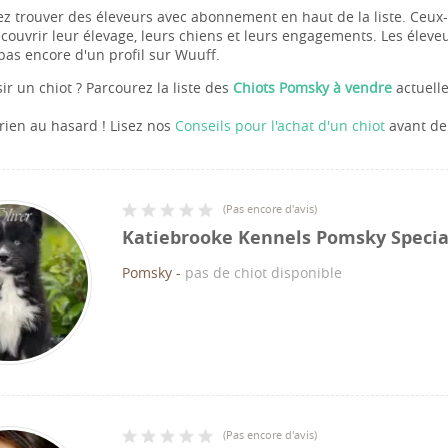
z trouver des éleveurs avec abonnement en haut de la liste. Ceux-c
couvrir leur élevage, leurs chiens et leurs engagements. Les éleveu
pas encore d'un profil sur Wuuff.
sir un chiot ? Parcourez la liste des
Chiots Pomsky à vendre
actuelle
 rien au hasard ! Lisez nos
Conseils pour l'achat d'un chiot
avant de 
(
Pas encore d'avis
)
Katiebrooke Kennels Pomsky Specia
Pomsky
-
pas de chiot disponible
(
Pas encore d'avis
)