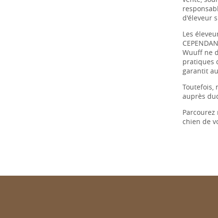
responsabl
d'éleveur 
Les éleveu
CEPENDANT, 
Wuuff ne d
pratiques 
garantit au
Toutefois,
auprès duq
Parcourez
chien de vo