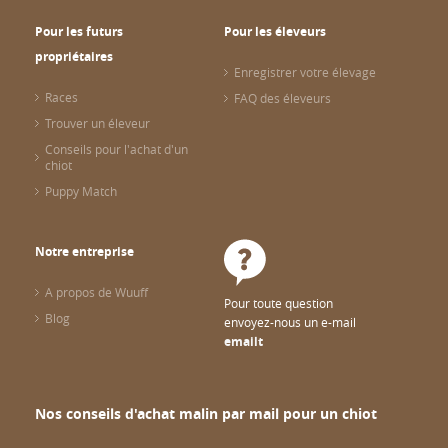
Pour les futurs
Pour les éleveurs
propriétaires
Enregistrer votre élevage
Races
FAQ des éleveurs
Trouver un éleveur
Conseils pour l'achat d'un
chiot
Puppy Match
Notre entreprise
A propos de Wuuff
Pour toute question
Blog
envoyez-nous un e-mail
emailt
Nos conseils d'achat malin par mail pour un chiot