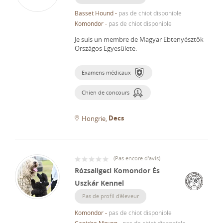
Basset Hound
-
pas de chiot disponible
Komondor
-
pas de chiot disponible
Je suis un membre de Magyar Ebtenyésztők
Országos Egyesülete.
Examens médicaux
Chien de concours
Decs
Hongrie
(
Pas encore d'avis
)
Rózsaligeti Komondor És
Uszkár Kennel
Pas de profil d'éleveur
Komondor
-
pas de chiot disponible
Caniche Moyen
-
pas de chiot disponible