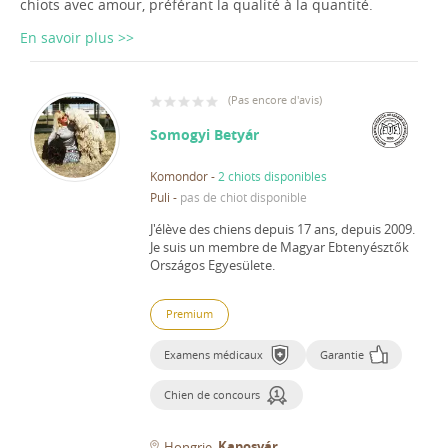
chiots avec amour, préférant la qualité à la quantité.
En savoir plus >>
(
Pas encore d'avis
)
Somogyi Betyár
Komondor
-
2 chiots disponibles
Puli
-
pas de chiot disponible
J'élève des chiens depuis 17 ans, depuis 2009.
Je suis un membre de Magyar Ebtenyésztők
Országos Egyesülete.
Premium
Examens médicaux
Garantie
Chien de concours
Kaposvár
Hongrie