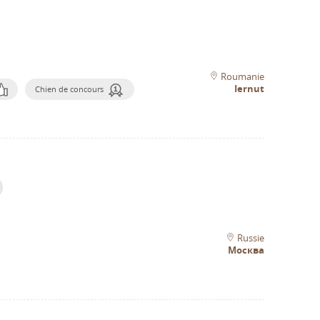
Roumanie
Iernut
Chien de concours
Russie
Москва