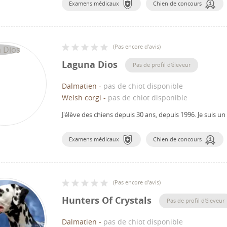
Examens médicaux
Chien de concours
(
Pas encore d'avis
)
Laguna Dios
Pas de profil d'éleveur
Dalmatien
-
pas de chiot disponible
Welsh corgi
-
pas de chiot disponible
J'élève des chiens depuis 30 ans, depuis 1996.
Je suis u
Examens médicaux
Chien de concours
(
Pas encore d'avis
)
Hunters Of Crystals
Pas de profil d'éleveur
Dalmatien
-
pas de chiot disponible