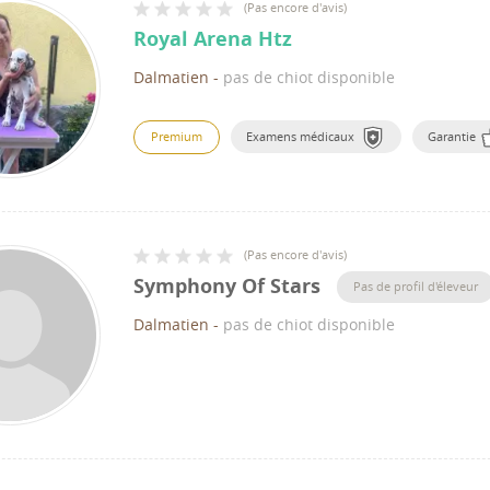
(
Pas encore d'avis
)
Royal Arena Htz
Dalmatien
-
pas de chiot disponible
Premium
Examens médicaux
Garantie
(
Pas encore d'avis
)
Symphony Of Stars
Pas de profil d'éleveur
Dalmatien
-
pas de chiot disponible