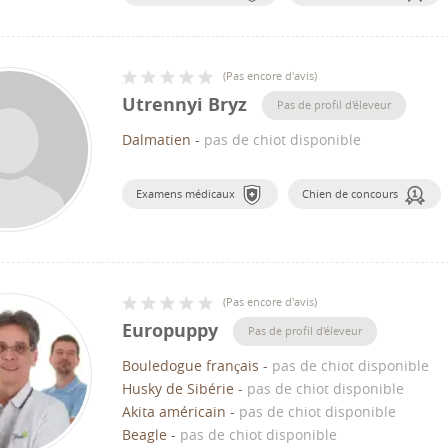
(
Pas encore d'avis
)
Utrennyi Bryz
Pas de profil d'éleveur
Dalmatien
-
pas de chiot disponible
Examens médicaux
Chien de concours
(
Pas encore d'avis
)
Europuppy
Pas de profil d'éleveur
Bouledogue français
-
pas de chiot disponible
Husky de Sibérie
-
pas de chiot disponible
Akita américain
-
pas de chiot disponible
Beagle
-
pas de chiot disponible