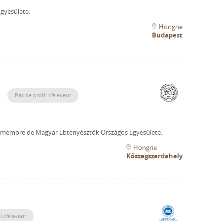
gyesülete.
Hongrie
Budapest
Pas de profil d'éleveur
n membre de Magyar Ebtenyésztők Országos Egyesülete.
Hongrie
Kőszegszerdahely
l d'éleveur