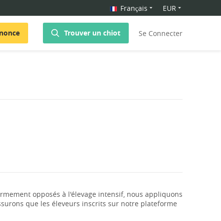
Français
EUR
nnonce
Trouver un chiot
Se Connecter
rmement opposés à l'élevage intensif, nous appliquons
surons que les éleveurs inscrits sur notre plateforme