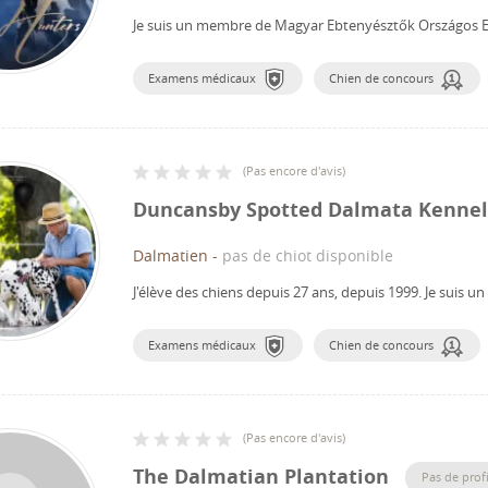
Je suis un membre de Magyar Ebtenyésztők Országos E
Examens médicaux
Chien de concours
(
Pas encore d'avis
)
Duncansby Spotted Dalmata Kennel
Dalmatien
-
pas de chiot disponible
J'élève des chiens depuis 27 ans, depuis 1999.
Je suis u
Examens médicaux
Chien de concours
(
Pas encore d'avis
)
The Dalmatian Plantation
Pas de profi