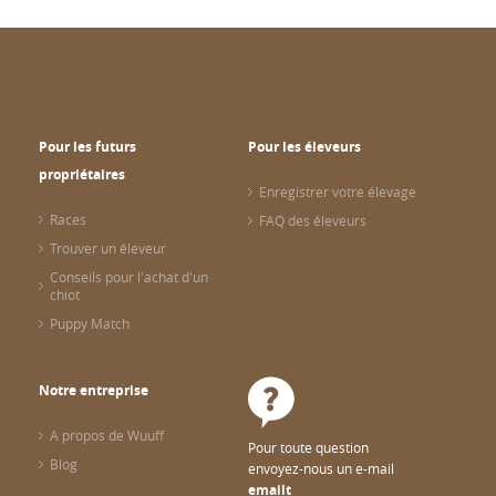
Pour les futurs
Pour les éleveurs
propriétaires
Enregistrer votre élevage
Races
FAQ des éleveurs
Trouver un éleveur
Conseils pour l'achat d'un
chiot
Puppy Match
Notre entreprise
A propos de Wuuff
Pour toute question
Blog
envoyez-nous un e-mail
emailt