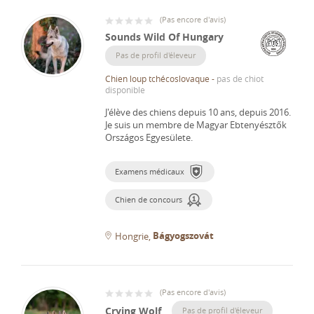
(
Pas encore d'avis
)
Sounds Wild Of Hungary
Pas de profil d'éleveur
Chien loup tchécoslovaque
-
pas de chiot
disponible
J'élève des chiens depuis 10 ans, depuis 2016.
Je suis un membre de Magyar Ebtenyésztők
Országos Egyesülete.
Examens médicaux
Chien de concours
Bágyogszovát
Hongrie
(
Pas encore d'avis
)
Crying Wolf
Pas de profil d'éleveur