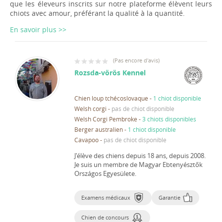
que les éleveurs inscrits sur notre plateforme élèvent leurs
chiots avec amour, préférant la qualité à la quantité.
En savoir plus >>
(
Pas encore d'avis
)
Rozsda-vörös Kennel
Chien loup tchécoslovaque
-
1 chiot disponible
Welsh corgi
-
pas de chiot disponible
Welsh Corgi Pembroke
-
3 chiots disponibles
Berger australien
-
1 chiot disponible
Cavapoo
-
pas de chiot disponible
J'élève des chiens depuis 18 ans, depuis 2008.
Je suis un membre de Magyar Ebtenyésztők
Országos Egyesülete.
Examens médicaux
Garantie
Chien de concours