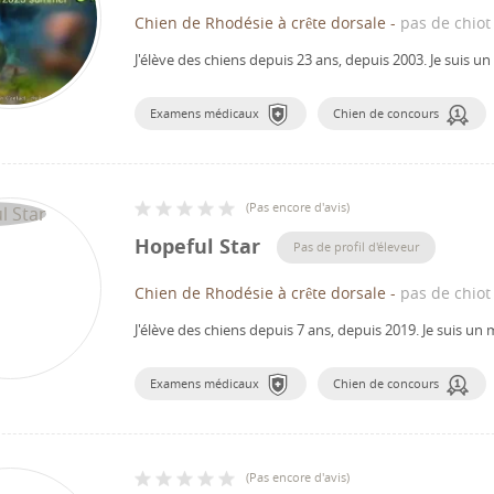
Chien de Rhodésie à crête dorsale
-
pas de chiot
J'élève des chiens depuis 23 ans, depuis 2003.
Je suis u
Examens médicaux
Chien de concours
(
Pas encore d'avis
)
Hopeful Star
Pas de profil d'éleveur
Chien de Rhodésie à crête dorsale
-
pas de chiot
J'élève des chiens depuis 7 ans, depuis 2019.
Je suis un
Examens médicaux
Chien de concours
(
Pas encore d'avis
)