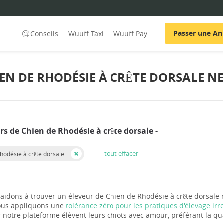
Passer une A
Conseils
Wuuff Taxi
Wuuff Pay
IEN DE RHODÉSIE À CRÊTE DORSALE N
rs de Chien de Rhodésie à crête dorsale -
tout effacer
hodésie à crête dorsale
aidons à trouver un éleveur de Chien de Rhodésie à crête dorsale
nous appliquons une
tolérance zéro pour les pratiques d'élevage ir
r notre plateforme élèvent leurs chiots avec amour, préférant la qua