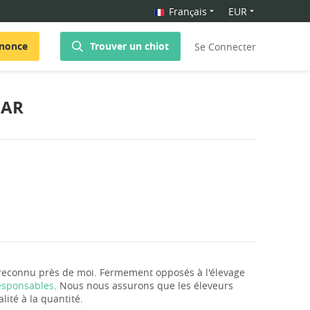
Français
EUR
nnonce
Trouver un chiot
Se Connecter
EAR
 reconnu près de moi. Fermement opposés à l'élevage
responsables
. Nous nous assurons que les éleveurs
lité à la quantité.