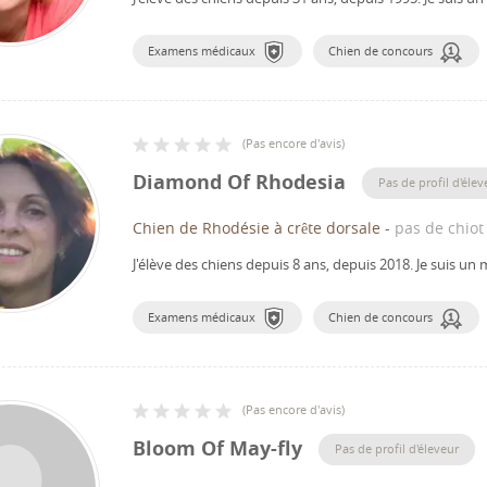
Examens médicaux
Chien de concours
(
Pas encore d'avis
)
Diamond Of Rhodesia
Pas de profil d'élev
Chien de Rhodésie à crête dorsale
-
pas de chiot
J'élève des chiens depuis 8 ans, depuis 2018.
Je suis un
Examens médicaux
Chien de concours
(
Pas encore d'avis
)
Bloom Of May-fly
Pas de profil d'éleveur