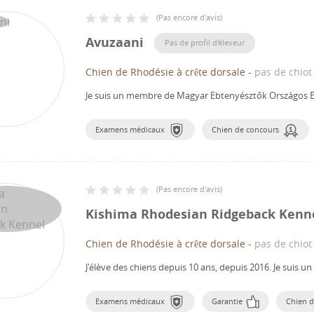
(
Pas encore d'avis
)
Avuzaani
Pas de profil d'éleveur
Chien de Rhodésie à crête dorsale
-
pas de chiot
Je suis un membre de Magyar Ebtenyésztők Országos E
Examens médicaux
Chien de concours
(
Pas encore d'avis
)
Kishima Rhodesian Ridgeback Kenn
Chien de Rhodésie à crête dorsale
-
pas de chiot
J'élève des chiens depuis 10 ans, depuis 2016.
Je suis u
Examens médicaux
Garantie
Chien d