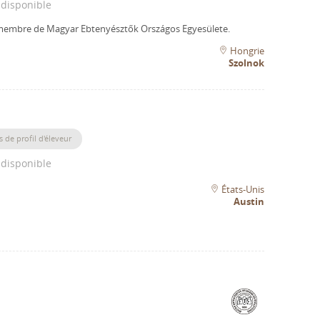
 disponible
 membre de Magyar Ebtenyésztők Országos Egyesülete.
Hongrie
Szolnok
s de profil d'éleveur
 disponible
États-Unis
Austin