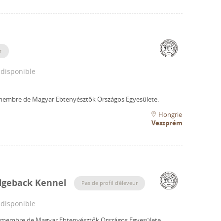
r
 disponible
 membre de Magyar Ebtenyésztők Országos Egyesülete.
Hongrie
Veszprém
dgeback Kennel
Pas de profil d'éleveur
 disponible
n membre de Magyar Ebtenyésztők Országos Egyesülete.