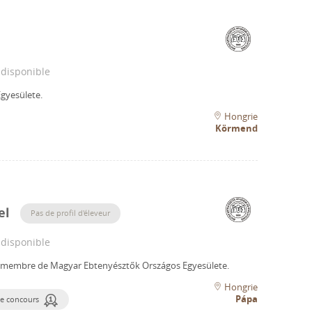
 disponible
gyesülete.
Hongrie
Körmend
el
Pas de profil d'éleveur
 disponible
n membre de Magyar Ebtenyésztők Országos Egyesülete.
Hongrie
Pápa
e concours