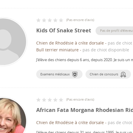
(
Pas encore d'avis
)
Kids Of Snake Street
Pas de profil d'éleveu
Chien de Rhodésie à crête dorsale
-
pas de chiot
Bull terrier miniature
-
pas de chiot disponible
J'élève des chiens depuis 6 ans, depuis 2020.
Je suis un
Examens médicaux
Chien de concours
(
Pas encore d'avis
)
African Fata Morgana Rhodesian Ri
Chien de Rhodésie à crête dorsale
-
pas de chiot
J'élève des chiens depuis 31 ans, depuis 1995.
Je suis u