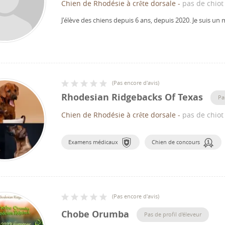
Chien de Rhodésie à crête dorsale
-
pas de chiot
J'élève des chiens depuis 6 ans, depuis 2020.
Je suis un
(
Pas encore d'avis
)
Rhodesian Ridgebacks Of Texas
Pa
Chien de Rhodésie à crête dorsale
-
pas de chiot
Examens médicaux
Chien de concours
(
Pas encore d'avis
)
Chobe Orumba
Pas de profil d'éleveur