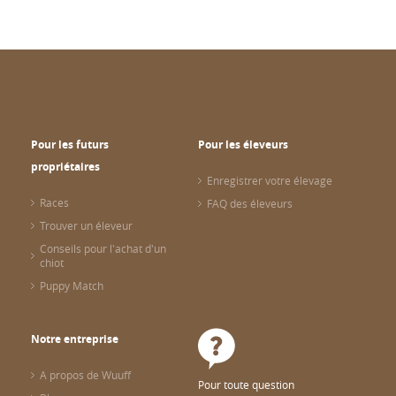
Pour les futurs
Pour les éleveurs
propriétaires
Enregistrer votre élevage
Races
FAQ des éleveurs
Trouver un éleveur
Conseils pour l'achat d'un
chiot
Puppy Match
Notre entreprise
A propos de Wuuff
Pour toute question