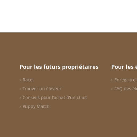
Pour les futurs propriétaires
Pour les 
Races
Enregistrer
Trouver un éleveur
FAQ des él
Conseils pour l'achat d'un chiot
Puppy Match