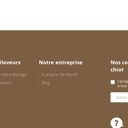
éleveurs
Notre entreprise
Nos co
chiot
 votre élevage
A propos de Wuuff
J'acce
eveurs
Blog
à tou