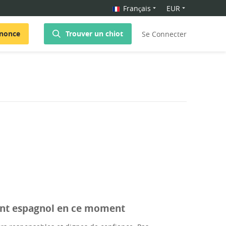
Français
EUR
nnonce
Trouver un chiot
Se Connecter
urant espagnol en ce moment