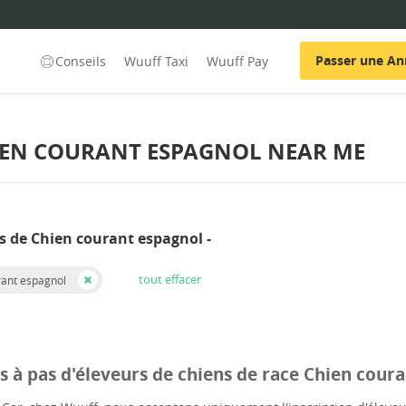
Passer une A
Conseils
Wuuff Taxi
Wuuff Pay
HIEN COURANT ESPAGNOL NEAR ME
s de Chien courant espagnol -
tout effacer
rant espagnol
pas à pas d'éleveurs de chiens de race Chien co