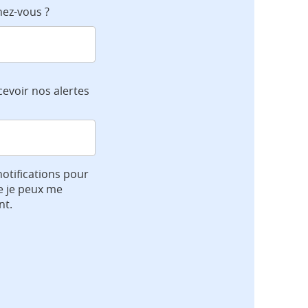
hez-vous ?
cevoir nos alertes
notifications pour
e je peux me
nt.