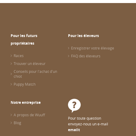
Pour les futurs
Pour les éleveurs
propriétaires
Enregistrer votre élevage
Races
FAQ des éleveurs
Trouver un éleveur
Conseils pour l'achat d'un
chiot
Puppy Match
Notre entreprise
A propos de Wuuff
Pour toute question
Blog
envoyez-nous un e-mail
emailt