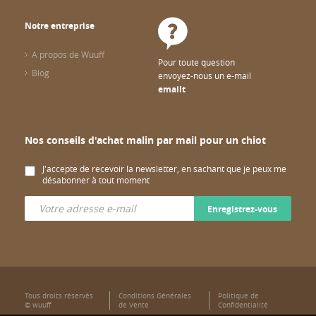
Notre entreprise
A propos de Wuuff
Pour toute question
Blog
envoyez-nous un e-mail
emailt
Nos conseils d'achat malin par mail pour un chiot
J'accepte de recevoir la newsletter, en sachant que je peux me
désabonner à tout moment
Enregistrez-vous
Tous droits réservés
Conditions Générales
Politique de
© wuuff
de Vente
Confidentialité