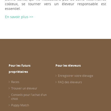
coûteux, se tourner vers un éleveur responsable est
essentiel.
En savoir plus >>
Pour les futurs
Pour les éleveurs
propriétaires
Enregistrer votre élevage
Races
FAQ des éleveurs
Trouver un éleveur
Conseils pour l'achat d'un
chiot
Puppy Match