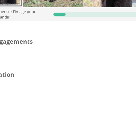
uer sur l'image pour
randir
gagements
ation