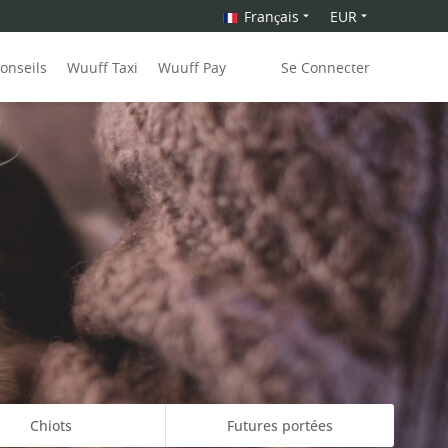
Français
EUR
onseils
Wuuff Taxi
Wuuff Pay
Se Connecter
Chiots
Futures portées