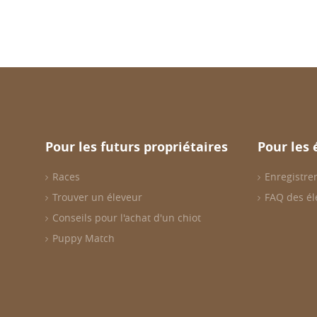
Pour les futurs propriétaires
Pour les 
Races
Enregistrer
Trouver un éleveur
FAQ des él
Conseils pour l'achat d'un chiot
Puppy Match