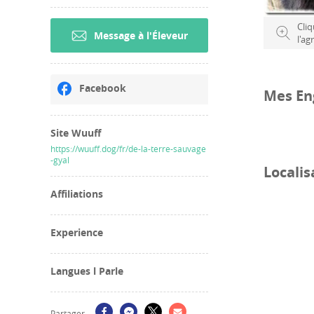
Cliq
Message à l'Éleveur
l'ag
Facebook
Mes En
Site Wuuff
https://wuuff.dog/fr/de-la-terre-sauvage
-gyal
Localis
Affiliations
Experience
Langues l Parle
Partager