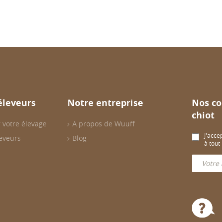
éleveurs
Notre entreprise
Nos co
chiot
 votre élevage
A propos de Wuuff
J'acce
eveurs
Blog
à tou