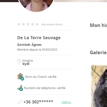
Mon hi
(
Pas encore d'avis
)
De La Terre Sauvage
Gombár Ágnes
Membre depuis le
05/05/2025
Galeri
Hongrie
Gyál
Nom du Chenil: vérifié
Numéro de téléphone: vérifié
+36 302******
Aperçu