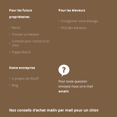
Pour les futurs
Pour les éleveurs
propriétaires
Enregistrer votre élevage
Races
FAQ des éleveurs
Trouver un éleveur
Conseils pour l'achat d'un
chiot
Puppy Match
Notre entreprise
A propos de Wuuff
Pour toute question
Blog
envoyez-nous un e-mail
emailt
Nos conseils d'achat malin par mail pour un chiot