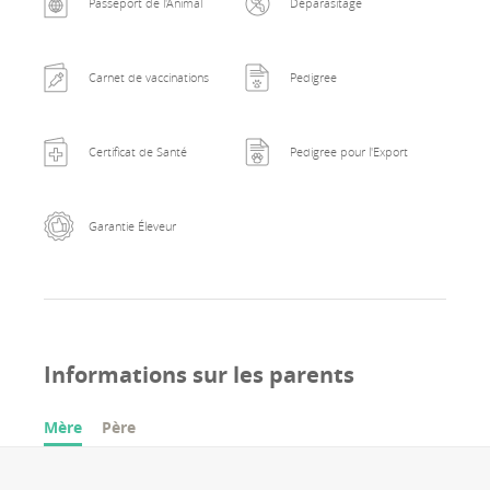
Passeport de l'Animal
Déparasitage
Carnet de vaccinations
Pedigree
Certificat de Santé
Pedigree pour l'Export
Garantie Éleveur
Informations sur les parents
Mère
Père