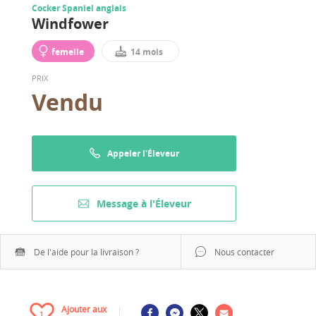
Cocker Spaniel anglais
Windfower
femelle
14 mois
PRIX
Vendu
Appeler l'Éleveur
Message à l'Éleveur
De l'aide pour la livraison ?
Nous contacter
Ajouter aux
1