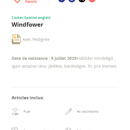
Favoris
Cocker Spaniel anglais
Windfower
Avec Pedigree
Date de naissance : 9 juillet 2025
Kiállítási minőségű ,
igazi amazon lány. Játékos, barátságos. fn, pra mentes.
Articles inclus
:
Puce
les vaccinations