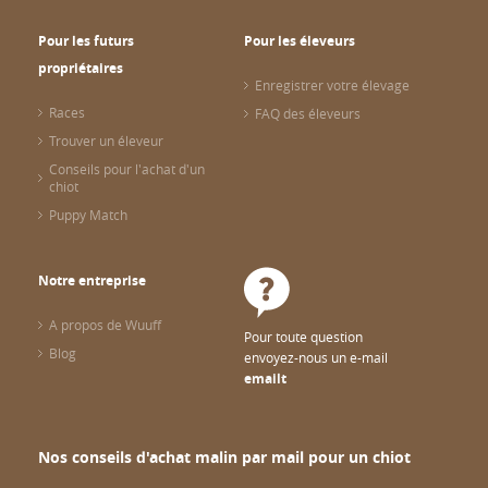
Pour les futurs
Pour les éleveurs
propriétaires
Enregistrer votre élevage
Races
FAQ des éleveurs
Trouver un éleveur
Conseils pour l'achat d'un
chiot
Puppy Match
Notre entreprise
A propos de Wuuff
Pour toute question
Blog
envoyez-nous un e-mail
emailt
Nos conseils d'achat malin par mail pour un chiot