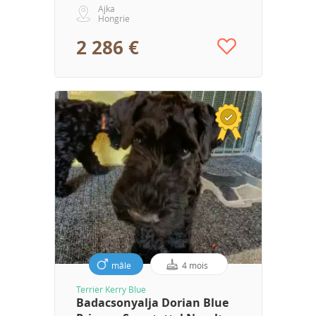
Ajka
Hongrie
2 286 €
mâle
4 mois
Terrier Kerry Blue
Badacsonyalja Dorian Blue