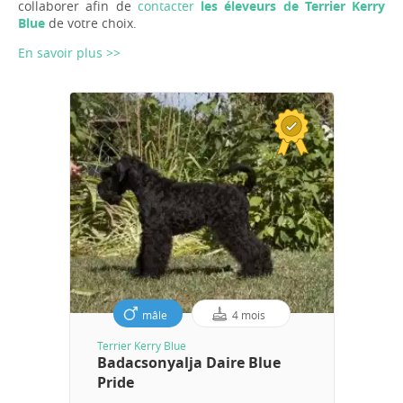
collaborer afin de
contacter
les éleveurs de Terrier Kerry
Blue
de votre choix.
En savoir plus >>
mâle
4 mois
Terrier Kerry Blue
Badacsonyalja Daire Blue
Pride