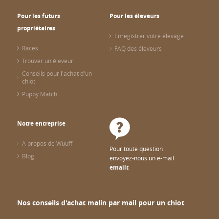
Pour les futurs
Pour les éleveurs
propriétaires
Enregistrer votre élevage
Races
FAQ des éleveurs
Trouver un éleveur
Conseils pour l'achat d'un
chiot
Puppy Match
Notre entreprise
A propos de Wuuff
Pour toute question
Blog
envoyez-nous un e-mail
emailt
Nos conseils d'achat malin par mail pour un chiot