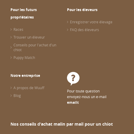
Pour les futurs
Pour les éleveurs
propriétaires
Enregistrer votre élevage
Races
FAQ des éleveurs
Trouver un éleveur
Conseils pour l'achat d'un
chiot
Puppy Match
Notre entreprise
A propos de Wuuff
Pour toute question
Blog
envoyez-nous un e-mail
emailt
Nos conseils d'achat malin par mail pour un chiot