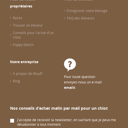
propriétaires
Enregistrer votre élevage
Races
FAQ des éleveurs
Trouver un éleveur
Conseils pour l'achat d'un
chiot
Puppy Match
Notre entreprise
A propos de Wuuff
Pour toute question
Blog
envoyez-nous un e-mail
emailt
Nos conseils d'achat malin par mail pour un chiot
J'accepte de recevoir la newsletter, en sachant que je peux me
désabonner à tout moment