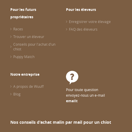
Pour les futurs
Pour les éleveurs
propriétaires
Enregistrer votre élevage
Races
FAQ des éleveurs
Trouver un éleveur
Conseils pour l'achat d'un
chiot
Puppy Match
Notre entreprise
A propos de Wuuff
Pour toute question
Blog
envoyez-nous un e-mail
emailt
Nos conseils d'achat malin par mail pour un chiot