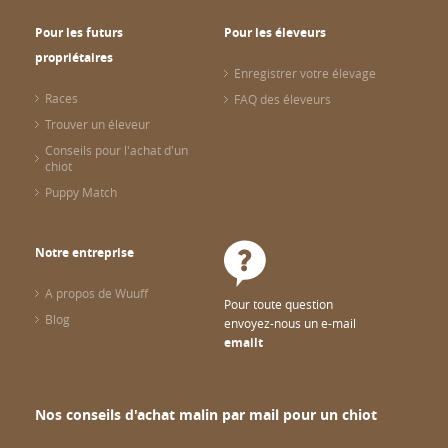
Pour les futurs
Pour les éleveurs
propriétaires
Enregistrer votre élevage
Races
FAQ des éleveurs
Trouver un éleveur
Conseils pour l'achat d'un
chiot
Puppy Match
Notre entreprise
A propos de Wuuff
Pour toute question
Blog
envoyez-nous un e-mail
emailt
Nos conseils d'achat malin par mail pour un chiot