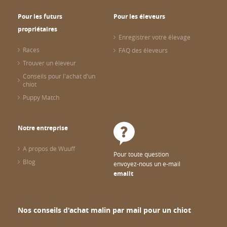
Pour les futurs
Pour les éleveurs
propriétaires
Enregistrer votre élevage
Races
FAQ des éleveurs
Trouver un éleveur
Conseils pour l'achat d'un
chiot
Puppy Match
Notre entreprise
A propos de Wuuff
Pour toute question
Blog
envoyez-nous un e-mail
emailt
Nos conseils d'achat malin par mail pour un chiot