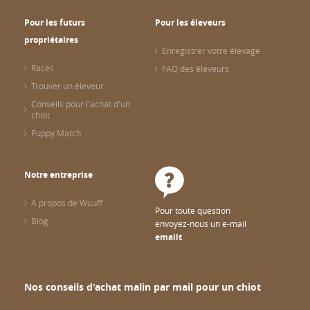
Pour les futurs
Pour les éleveurs
propriétaires
Enregistrer votre élevage
Races
FAQ des éleveurs
Trouver un éleveur
Conseils pour l'achat d'un
chiot
Puppy Match
Notre entreprise
A propos de Wuuff
Pour toute question
Blog
envoyez-nous un e-mail
emailt
Nos conseils d'achat malin par mail pour un chiot